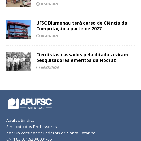
07/08/2026
UFSC Blumenau terá curso de Ciência da
Computação a partir de 2027
06/08/2026
Cientistas cassados pela ditadura viram
pesquisadores eméritos da Fiocruz
06/08/2026
Apufsc-Sindical
Sindicato dos Professores
das Universidades Federais de Santa Catarina
CNPJ 83.051.920/0001-66