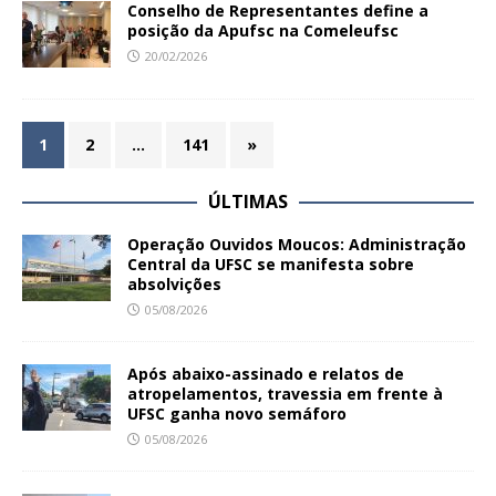
Conselho de Representantes define a
posição da Apufsc na Comeleufsc
20/02/2026
1
2
…
141
»
ÚLTIMAS
Operação Ouvidos Moucos: Administração
Central da UFSC se manifesta sobre
absolvições
05/08/2026
Após abaixo-assinado e relatos de
atropelamentos, travessia em frente à
UFSC ganha novo semáforo
05/08/2026