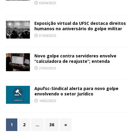
03/04/2025
Exposição virtual da UFSC destaca direitos
humanos no aniversário do golpe militar
01/04/2025
Novo golpe contra servidores envolve
“calculadora de reajuste”; entenda
27/03/2025
Apufsc-Sindical alerta para novo golpe
envolvendo o setor Jurídico
14/02/2025
1
2
…
36
»