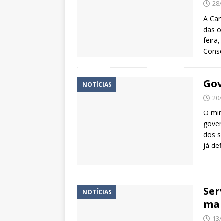
28
A Car
das o
feira
Cons
Gov
NOTÍCIAS
20
O min
gover
dos s
já de
Ser
NOTÍCIAS
man
13