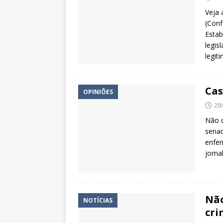
Veja 
(Conf
Estab
legis
legit
Cas
OPINIÕES
28
Não q
senad
enfer
jorna
Não
NOTÍCIAS
cri