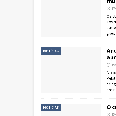
mu
17
Os EU
aos r
auste
grau,
And
NOTÍCIAS
apr
19
No pe
Pelot
deleg
ensin
O c
NOTÍCIAS
15