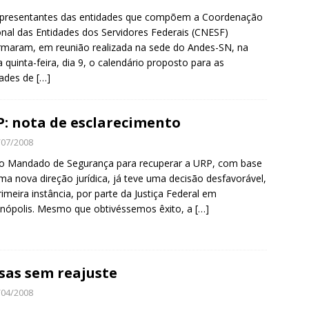
epresentantes das entidades que compõem a Coordenação
nal das Entidades dos Servidores Federais (CNESF)
rmaram, em reunião realizada na sede do Andes-SN, na
a quinta-feira, dia 9, o calendário proposto para as
dades de
[…]
: nota de esclarecimento
/07/2008
o Mandado de Segurança para recuperar a URP, com base
a nova direção jurídica, já teve uma decisão desfavorável,
imeira instância, por parte da Justiça Federal em
anópolis. Mesmo que obtivéssemos êxito, a
[…]
sas sem reajuste
/04/2008