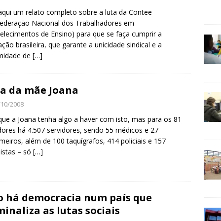
aqui um relato completo sobre a luta da Contee
ederação Nacional dos Trabalhadores em
elecimentos de Ensino) para que se faça cumprir a
lação brasileira, que garante a unicidade sindical e a
imidade de
[…]
a da mãe Joana
/10/2008
ue a Joana tenha algo a haver com isto, mas para os 81
ores há 4.507 servidores, sendo 55 médicos e 27
meiros, além de 100 taquígrafos, 414 policiais e 157
listas – só
[…]
 há democracia num país que
minaliza as lutas sociais