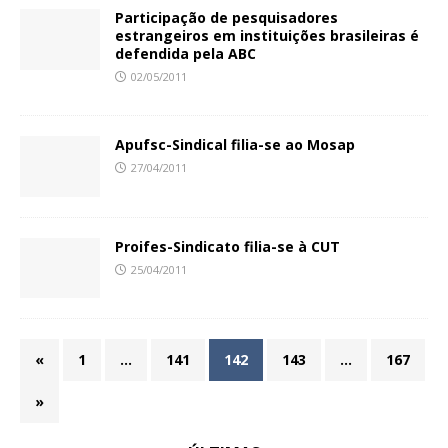
Participação de pesquisadores
estrangeiros em instituições brasileiras é
defendida pela ABC
02/05/2011
Apufsc-Sindical filia-se ao Mosap
27/04/2011
Proifes-Sindicato filia-se à CUT
25/04/2011
«
1
…
141
142
143
…
167
»