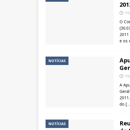
201
11
O Con
(30.0
2011 
e os 
Apu
NOTÍCIAS
Ger
11
A Apu
Geral
2011.
do
[…
Reu
NOTÍCIAS