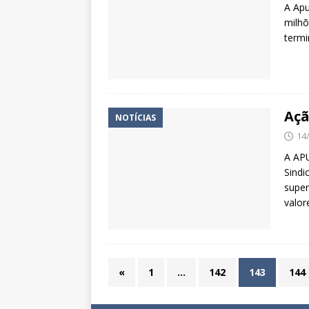
A Apu
milhõ
termi
Açã
NOTÍCIAS
14
A APU
Sindi
super
valor
«
1
…
142
143
144