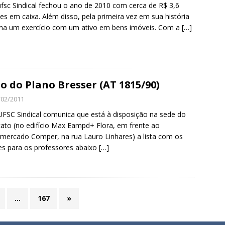
fsc Sindical fechou o ano de 2010 com cerca de R$ 3,6
es em caixa. Além disso, pela primeira vez em sua história
na um exercício com um ativo em bens imóveis. Com a
[…]
o do Plano Bresser (AT 1815/90)
/02/2011
FSC Sindical comunica que está à disposição na sede do
cato (no edifício Max Eampd+ Flora, em frente ao
mercado Comper, na rua Lauro Linhares) a lista com os
es para os professores abaixo
[…]
…
167
»