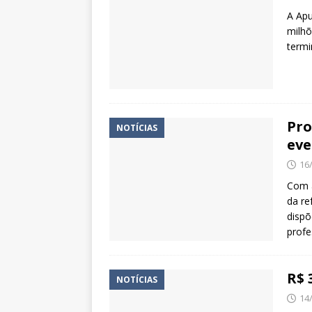
A Apu
milhõ
termi
Pro
NOTÍCIAS
eve
16
Com a
da re
dispõ
profe
R$ 
NOTÍCIAS
14