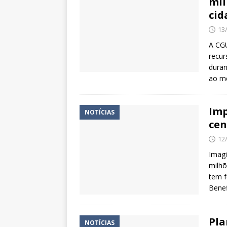
mil
cid
13
A CGU
recur
duran
ao m
Imp
NOTÍCIAS
cen
12
Imagi
milhõ
tem f
Benef
Pla
NOTÍCIAS