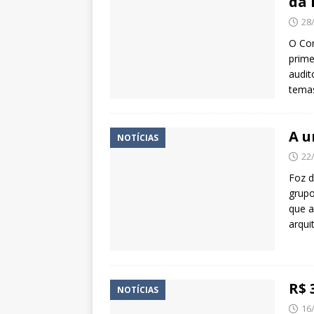
da 
28
O Con
prime
audit
tema
A u
NOTÍCIAS
22
Foz d
grupo
que 
arqui
R$ 
NOTÍCIAS
16