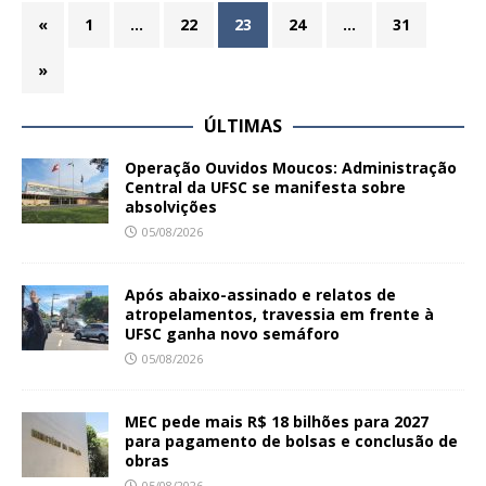
«
1
…
22
23
24
…
31
»
ÚLTIMAS
Operação Ouvidos Moucos: Administração
Central da UFSC se manifesta sobre
absolvições
05/08/2026
Após abaixo-assinado e relatos de
atropelamentos, travessia em frente à
UFSC ganha novo semáforo
05/08/2026
MEC pede mais R$ 18 bilhões para 2027
para pagamento de bolsas e conclusão de
obras
05/08/2026