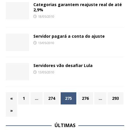
Categorias garantem reajuste real de até
2,9%
18/05/2010
Servidor pagará a conta do ajuste
13/05/2010
Servidores vão desafiar Lula
13/05/2010
«
1
…
274
275
276
…
293
»
ÚLTIMAS