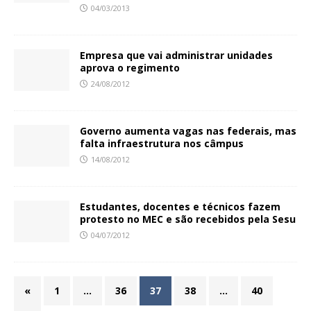
04/03/2013
Empresa que vai administrar unidades
aprova o regimento
24/08/2012
Governo aumenta vagas nas federais, mas
falta infraestrutura nos câmpus
14/08/2012
Estudantes, docentes e técnicos fazem
protesto no MEC e são recebidos pela Sesu
04/07/2012
«
1
…
36
37
38
…
40