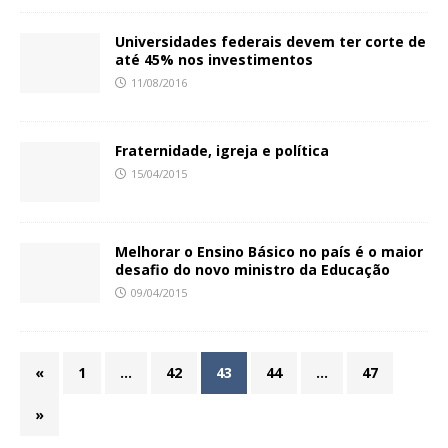
Universidades federais devem ter corte de
até 45% nos investimentos
11/08/2016
Fraternidade, igreja e política
15/04/2015
Melhorar o Ensino Básico no país é o maior
desafio do novo ministro da Educação
09/04/2015
«
1
…
42
43
44
…
47
»