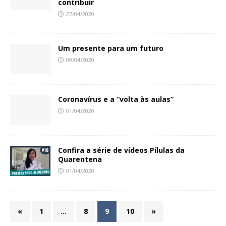
contribuir
27/04/2020
Um presente para um futuro
09/04/2020
Coronavírus e a “volta às aulas”
01/04/2020
Confira a série de vídeos Pílulas da
Quarentena
01/04/2020
«
1
…
8
9
10
»