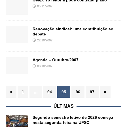
Geap: só reitoria pode contratar plano
05/11/2007
Renovação sindical: uma contribuição ao
debate
22/10/2007
Agenda – Outubro/2007
08/10/2007
«
1
…
94
95
96
97
»
ÚLTIMAS
Segundo semestre letivo de 2026 começa
nesta segunda-feira na UFSC