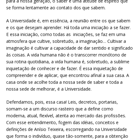
para a nossa geração, o saber é uma atitude de espírito que
se forma lentamente ao contato dos que sabem.
A Universidade é, em essência, a reunião entre os que sabem
e os que desejam aprender. Há toda uma iniciação a se fazer.
E essa iniciação, como todas as iniciações, se faz em uma
atmosfera que cultive, sobretudo, a imaginação… Cultivar a
imaginação é cultivar a capacidade de dar sentido e significado
às coisas. A vida humana não é o transcorrer monótono de
sua rotina quotidiana, a vida humana é, sobretudo, a sublime
inquietação de conhecer e de fazer. É essa inquietação de
compreender e de aplicar, que encontrou afinal a sua casa. A
casa onde se acolhe toda a nossa sede de saber e toda a
nossa sede de melhorar, é a Universidade.
Defendamos, pois, essa casa! Leis, decretos, portarias,
somam-se a um discurso rasteiro que a define como
moderna, atual, flexível, atenta ao mercado das profissões.
Com esse entendimento, fogem das idéias, conceitos e
definições de Anísio Teixeira, escorregando na Universidade
que forma o indivíduo, quase tão-somente, para a obtenção