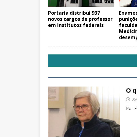
Portaria distribui 937
Enamed
novos cargos de professor
puniçõ
em institutos federais
faculd
Medici
desemp
O q
06
Por E