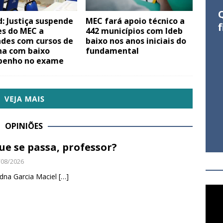
: Justiça suspende
MEC fará apoio técnico a
f
es do MEC a
442 municípios com Ideb
ades com cursos de
baixo nos anos iniciais do
na com baixo
fundamental
enho no exame
OPINIÕES
ue se passa, professor?
/08/2026
dna Garcia Maciel
[…]
Toca
de
vídeo