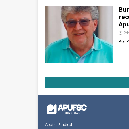
Bur
rec
Apu
24
Por P
Apufsc-Sindical