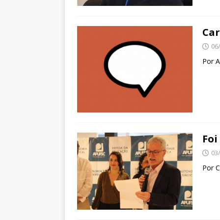
Car
06
Por 
Foi
03
Por C