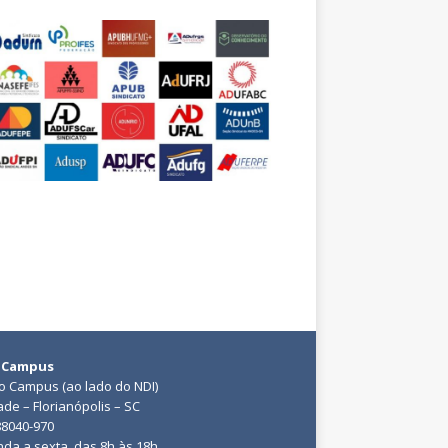
 Campus
do Campus (ao lado do NDI)
ade – Florianópolis – SC
88040-970
da a sexta, das 8h às 18h