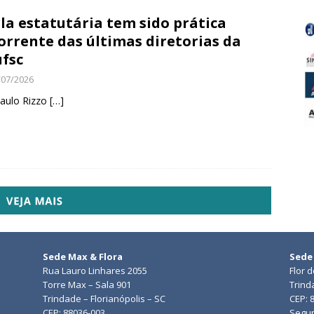
la estatutária tem sido prática
orrente das últimas diretorias da
fsc
/07/2026
aulo Rizzo
[…]
Sede Max & Flora
Sede
Rua Lauro Linhares 2055
Flor 
Torre Max – Sala 901
Trind
Trindade – Florianópolis – SC
CEP: 
CEP: 88036-003
Segun