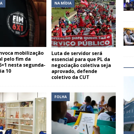
IA
NA MÍDIA
nvoca mobilização
Luta de servidor será
l pelo fim da
essencial para que PL da
6×1 nesta segunda-
negociação coletiva seja
ia 10
aprovado, defende
coletivo da CUT
FOLHA