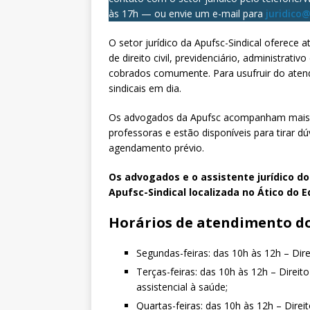
às 17h — ou envie um e-mail para
juridico
O setor jurídico da Apufsc-Sindical oferece 
de direito civil, previdenciário, administrat
cobrados comumente. Para usufruir do atend
sindicais em dia.
Os advogados da Apufsc acompanham mais de 
professoras e estão disponíveis para tirar 
agendamento prévio.
Os advogados
e o assistente jurídico do
Apufsc-Sindical localizada no Ático do E
Horários de atendimento do
Segundas-feiras: das 10h às 12h – Dire
Terças-feiras: das 10h às 12h – Direit
assistencial à saúde;
Quartas-feiras: das 10h às 12h – Direit