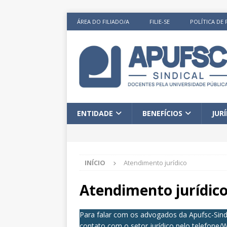
ÁREA DO FILIADO/A
FILIE-SE
POLÍTICA DE 
ENTIDADE
BENEFÍCIOS
JUR
INÍCIO
Atendimento jurídico
Atendimento jurídic
Para falar com os advogados da Apufsc-Sin
contato com o setor jurídico pelo telefone