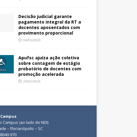
Decisão judicial garante
pagamento integral da RT a
docentes aposentados com
provimento proporcional
04/03/2026
Apufsc ajuíza ação coletiva
sobre contagem de estágio
probatório de docentes com
promoção acelerada
26/02/2026
 Campus
do Campus (ao lado do NDI)
ade – Florianópolis – SC
88040-970