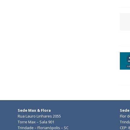
Sede Max & Flora
Sede
Rua Lauro Linhares 2055
Flor 
Torre Max – Sala 901
Trind
Trindade – Florianópolis – SC
CEP: 