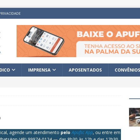
PRIVACIDADE
ÍDICO
IMPRENSA
APOSENTADOS
CONVÊNIO
o
dical, agende um atendimento
pelo
Apufsc App
, ou entre em
/WhatsApp (48) 99974-0124 — das 8h30 às 12h e das 12h30