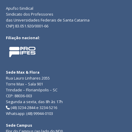
Apufsc-Sindical
Sindicato dos Professores
das Universidades Federais de Santa Catarina
CNPJ 83.051.920/0001-66
Filiação nacional:
Sede Max & Flora
Rua Lauro Linhares 2055
Torre Max – Sala 901
Trindade – Florianópolis – SC
CEP: 88036-003
Segunda a sexta, das 8h às 17h
(48) 3234-2844 e 3234-5216
Whatsapp: (48) 99944-0103
Sede Campus
Flor do Campus (ao lado do NDI)