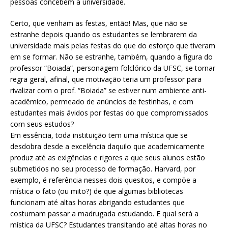
pessoas concebem a universidade.
Certo, que venham as festas, então! Mas, que não se
estranhe depois quando os estudantes se lembrarem da
universidade mais pelas festas do que do esforço que tiveram
em se formar. Não se estranhe, também, quando a figura do
professor “Boiada”, personagem folclórico da UFSC, se tornar
regra geral, afinal, que motivação teria um professor para
rivalizar com o prof. “Boiada” se estiver num ambiente anti-
acadêmico, permeado de anúncios de festinhas, e com
estudantes mais ávidos por festas do que compromissados
com seus estudos?
Em essência, toda instituição tem uma mística que se
desdobra desde a excelência daquilo que academicamente
produz até as exigências e rigores a que seus alunos estão
submetidos no seu processo de formação. Harvard, por
exemplo, é referência nesses dois quesitos, e compõe a
mística o fato (ou mito?) de que algumas bibliotecas
funcionam até altas horas abrigando estudantes que
costumam passar a madrugada estudando. E qual será a
mística da UFSC? Estudantes transitando até altas horas no