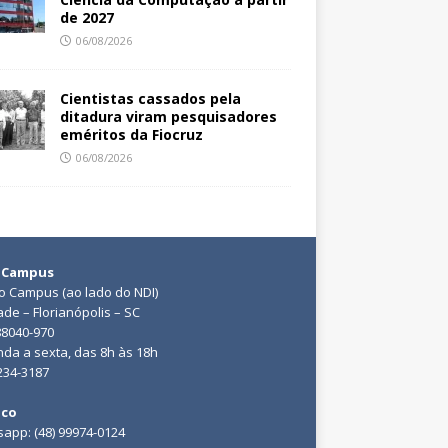
de 2027
06/08/2026
Cientistas cassados pela
ditadura viram pesquisadores
eméritos da Fiocruz
06/08/2026
 Campus
do Campus (ao lado do NDI)
ade – Florianópolis – SC
88040-970
da a sexta, das 8h às 18h
3234-3187
ico
app: (48) 99974-0124