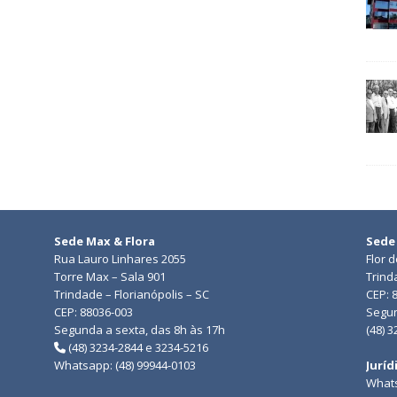
Sede Max & Flora
Sede
Rua Lauro Linhares 2055
Flor 
Torre Max – Sala 901
Trind
Trindade – Florianópolis – SC
CEP: 
CEP: 88036-003
Segun
Segunda a sexta, das 8h às 17h
(48) 
(48) 3234-2844 e 3234-5216
Whatsapp: (48) 99944-0103
Juríd
Whats