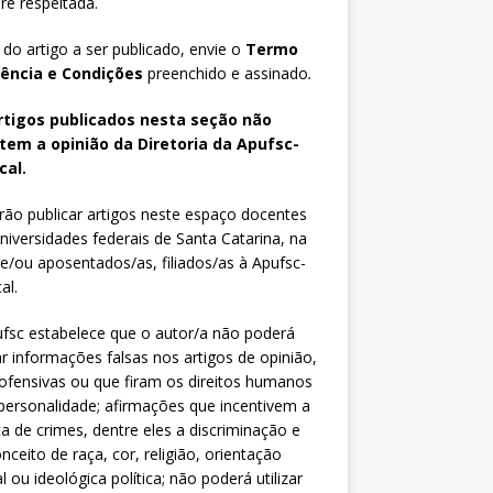
e respeitada.
 do artigo a ser publicado, envie o
Termo
iência e Condições
preenchido e assinado
.
rtigos publicados nesta seção não
etem a opinião da Diretoria da Apufsc-
cal.
ão publicar artigos neste espaço docentes
niversidades federais de Santa Catarina, na
 e/ou aposentados/as, filiados/as à Apufsc-
al.
fsc estabelece que o autor/a não poderá
zar informações falsas nos artigos de opinião,
fensivas ou que firam os direitos humanos
personalidade; afirmações que incentivem a
ca de crimes, dentre eles a discriminação e
nceito de raça, cor, religião, orientação
l ou ideológica política; não poderá utilizar