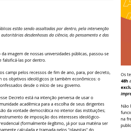
blicas estão sendo assaltadas por dentro, pela intervenção
s autoritárias desdenhosas da ciência, do pensamento e das
ção da imagem de nossas universidades públicas, passou-se
 falsificá-las por dentro.
s campi pelos recessos de fim de ano, para, por decreto,
Os te
om os objetivos ideológicos (e também econômicos: o
48h
a
onfessados desde o início de seu governo.
excl
impre
esse Decreto está na intenção perversa de usar o
munidade acadêmica para a escolha de seus dirigentes
Não l
são da vontade democrática no interior das instituições;
funci
 instrumento de imposição dos interesses ideológico-
na fr
residencial (formalmente ilegítimo, já por sua matéria ser
publi
finamente calculada e tramada pelos “olavistas” do