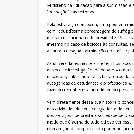
Ministério da Educação para a submissão e s
“ocupação” das reitorias.
Pela estratégia concebida, uma pequena mino
com reduzidíssima porcentagem de sufrágios –
decisão discricionária do presidente. Por e
(mesmo no caso de boicote às consultas, seu
adiante a desejada eliminação do caráter públ
As universidades nasceram e têm buscado, p
ensino, de investigação, de debate – em relaç
nasceram, subtraindo-se às hierarquias dos
autogeridas de estudantes e professores:
un
fazendo reconhecer a autoridade do pensame
Vem diretamente dessa sua história o conceit
nas atividades de seus colegiados e de seu
dos serviços que presta à sociedade pelo e
modo que é acima de tudo odioso ver essa l
intervenção de prepostos do poder político e