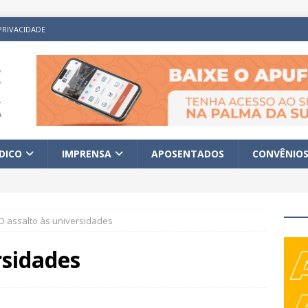
PRIVACIDADE
ÍDICO
IMPRENSA
APOSENTADOS
CONVÊNIO
O assalto às universidades
rsidades