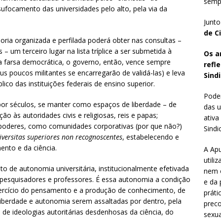
sempr
ufocamento das universidades pelo alto, pela via da
Junto
de C
ria organizada e perfilada poderá obter nas consultas –
 um terceiro lugar na lista tríplice a ser submetida à
Os a
ssa farsa democrática, o governo, então, vence sempre
refl
s poucos militantes se encarregarão de validá-las) e leva
Sindi
ico das instituições federais de ensino superior.
Poder
or séculos, se manter como espaços de liberdade – de
das u
ão às autoridades civis e religiosas, reis e papas;
ativa
 poderes, como comunidades corporativas (por que não?)
Sindic
iversitas superiores non recognoscentes
, estabelecendo e
nto e da ciência.
A Apu
utili
o de autonomia universitária, institucionalmente efetivada
nem o
s pesquisadores e professores. É essa autonomia a condição
e da 
xercício do pensamento e a produção de conhecimento, de
práti
iberdade e autonomia serem assaltadas por dentro, pela
preco
 de ideologias autoritárias desdenhosas da ciência, do
sexua