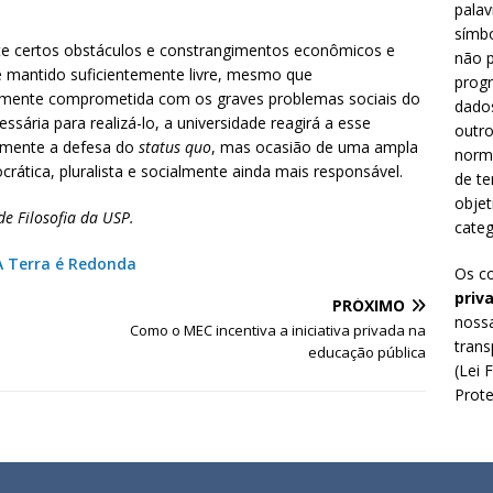
palav
símbo
ante certos obstáculos e constrangimentos econômicos e
não p
e mantido suficientemente livre, mesmo que
prog
ntemente comprometida com os graves problemas sociais do
dado
ssária para realizá-lo, a universidade reagirá a esse
outro
somente a defesa do
status quo
, mas ocasião de uma ampla
norm
crática, pluralista e socialmente ainda mais responsável.
de te
objet
e Filosofia da USP.
categ
A Terra é Redonda
Os c
priv
PRÓXIMO
nossa
Como o MEC incentiva a iniciativa privada na
trans
educação pública
(Lei 
Prote