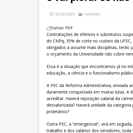
02/03/2020
Opiniões
Salvar PDF
Contratações de efetivos e substitutos sus
do CNPq, 35% de corte no custeio da UFSC, 
obrigados a assumir mais disciplinas, terão j
o orçamento da Universidade não cobre nem
Essa é a situação que encontramos já no iní
educação, a ciência e o funcionalismo públic
A PEC da Reforma Administrativa, enviada ao
duramente conquistada em muitas lutas. A des
acreditar. Haverá reposição salarial da carre
desvalorizada? Haverá unidade da categoria 
proletários?
Outra PEC, a “emergencial”, virá em seguid
trabalho e dos salários dos servidores, tod