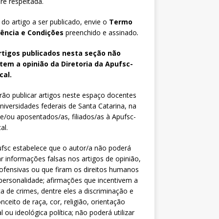
e respeitada.
 do artigo a ser publicado, envie o
Termo
iência e Condições
preenchido e assinado
.
rtigos publicados nesta seção não
etem a opinião da Diretoria da Apufsc-
cal.
ão publicar artigos neste espaço docentes
niversidades federais de Santa Catarina, na
 e/ou aposentados/as, filiados/as à Apufsc-
al.
fsc estabelece que o autor/a não poderá
zar informações falsas nos artigos de opinião,
fensivas ou que firam os direitos humanos
personalidade; afirmações que incentivem a
ca de crimes, dentre eles a discriminação e
nceito de raça, cor, religião, orientação
l ou ideológica política; não poderá utilizar