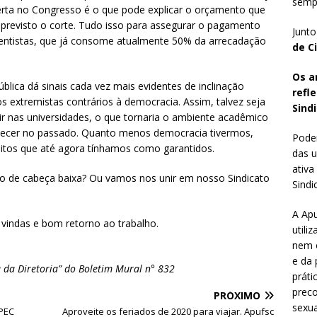
sempr
erta no Congresso é o que pode explicar o orçamento que
a previsto o corte. Tudo isso para assegurar o pagamento
Junto
 rentistas, que já consome atualmente 50% da arrecadação
de C
Os a
ública dá sinais cada vez mais evidentes de inclinação
refl
os extremistas contrários à democracia. Assim, talvez seja
Sindi
r nas universidades, o que tornaria o ambiente acadêmico
contecer no passado. Quanto menos democracia tivermos,
Poder
eitos que até agora tínhamos como garantidos.
das u
ativa
sso de cabeça baixa? Ou vamos nos unir em nosso Sindicato
Sindic
A Apu
 vindas e bom retorno ao trabalho.
utili
nem o
e da 
 da Diretoria” do Boletim Mural n° 832
práti
preco
PRÓXIMO
sexua
PEC
Aproveite os feriados de 2020 para viajar. Apufsc