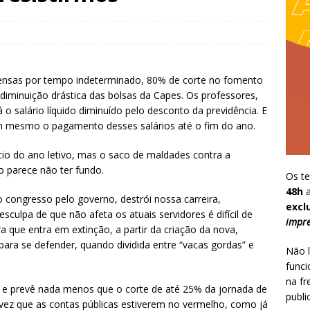
pensas por tempo indeterminado, 80% de corte no fomento
diminuição drástica das bolsas da Capes. Os professores,
á o salário líquido diminuído pelo desconto da previdência. E
 mesmo o pagamento desses salários até o fim do ano.
cio do ano letivo, mas o saco de maldades contra a
o parece não ter fundo.
Os te
48h
a
 congresso pelo governo, destrói nossa carreira,
excl
culpa de que não afeta os atuais servidores é difícil de
impre
ira que entra em extinção, a partir da criação da nova,
para se defender, quando dividida entre “vacas gordas” e
Não l
funci
na fr
a, e prevê nada menos que o corte de até 25% da jornada de
publi
a vez que as contas públicas estiverem no vermelho, como já