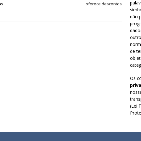
palav
as
oferece descontos
símbo
não p
prog
dado
outro
norm
de te
objet
categ
Os c
priv
nossa
trans
(Lei 
Prote