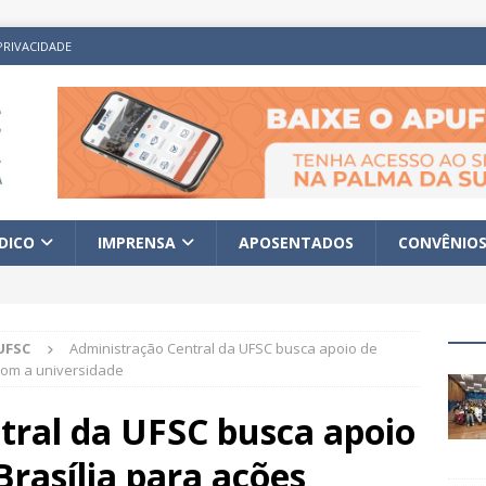
PRIVACIDADE
ÍDICO
IMPRENSA
APOSENTADOS
CONVÊNIO
UFSC
Administração Central da UFSC busca apoio de
 com a universidade
tral da UFSC busca apoio
Brasília para ações