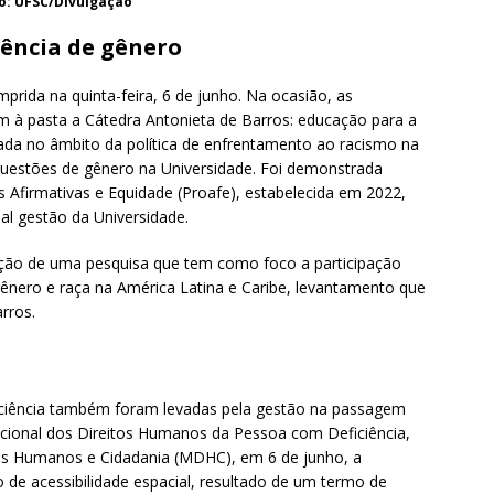
o: UFSC/Divulgação
lência de gênero
prida na quinta-feira, 6 de junho. Na ocasião, as
m à pasta a Cátedra Antonieta de Barros: educação para a
iada no âmbito da política de enfrentamento ao racismo na
uestões de gênero na Universidade. Foi demonstrada
 Afirmativas e Equidade (Proafe), estabelecida em 2022,
l gestão da Universidade.
ação de uma pesquisa que tem como foco a participação
 gênero e raça na América Latina e Caribe, levantamento que
rros.
iciência também foram levadas pela gestão na passagem
acional dos Direitos Humanos da Pessoa com Deficiência,
itos Humanos e Cidadania (MDHC), em 6 de junho, a
 de acessibilidade espacial, resultado de um termo de