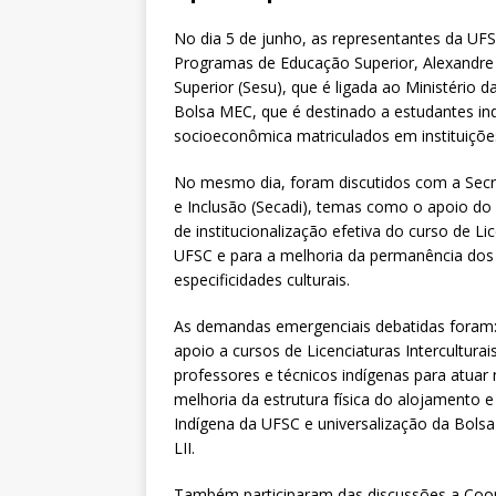
No dia 5 de junho, as representantes da UFS
Programas de Educação Superior, Alexandre 
Superior (Sesu), que é ligada ao Ministério
Bolsa MEC, que é destinado a estudantes ind
socioeconômica matriculados em instituições
No mesmo dia, foram discutidos com a Secre
e Inclusão (Secadi), temas como o apoio d
de institucionalização efetiva do curso de Li
UFSC e para a melhoria da permanência dos 
especificidades culturais.
As demandas emergenciais debatidas foram:
apoio a cursos de Licenciaturas Intercultura
professores e técnicos indígenas para atuar
melhoria da estrutura física do alojamento e
Indígena da UFSC e universalização da Bols
LII.
Também participaram das discussões a Coord