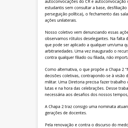
autoconvocações do CR e autoconvocação de
estudantis sem consultar a base, desfiliação 
perseguição política), o fechamento das sal
ações unilaterais.
Nosso coletivo vem denunciando essas açõ
observamos rótulos deselegantes. Na falta d
que pode ser aplicado a qualquer um/uma qu
arbitrariedades. Uma vez inaugurado o recur
contra qualquer filiado ou filiada, não importa 
Como alternativa, o que propõe a Chapa 2 “M
decisões coletivas, contrapondo-se à visão d
militar. Uma Diretoria precisa fazer trabalho
lutas e na hora das celebrações. Desse traba
necessária aos desafios dos nossos tempos,
A Chapa 2 traz consigo uma nominata atuante
gerações de docentes.
Pela renovação e contra o discurso do medo