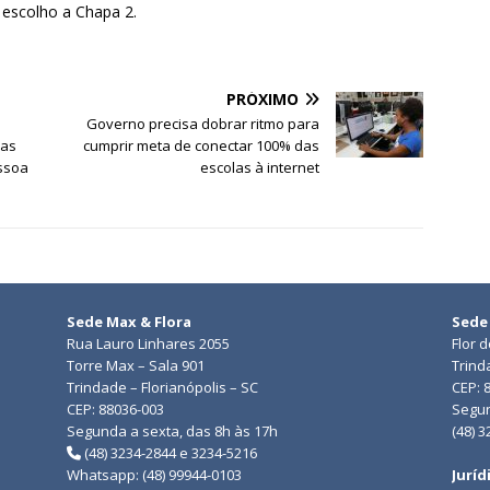
 escolho a Chapa 2.
PRÓXIMO
Governo precisa dobrar ritmo para
 as
cumprir meta de conectar 100% das
essoa
escolas à internet
Sede Max & Flora
Sede
Rua Lauro Linhares 2055
Flor 
Torre Max – Sala 901
Trind
Trindade – Florianópolis – SC
CEP: 
CEP: 88036-003
Segun
Segunda a sexta, das 8h às 17h
(48) 
(48) 3234-2844 e 3234-5216
Whatsapp: (48) 99944-0103
Juríd