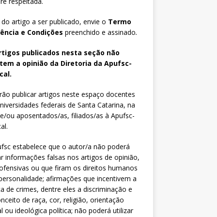
e respeitada.
 do artigo a ser publicado, envie o
Termo
iência e Condições
preenchido e assinado
.
rtigos publicados nesta seção não
etem a opinião da Diretoria da Apufsc-
cal.
ão publicar artigos neste espaço docentes
niversidades federais de Santa Catarina, na
 e/ou aposentados/as, filiados/as à Apufsc-
al.
fsc estabelece que o autor/a não poderá
zar informações falsas nos artigos de opinião,
fensivas ou que firam os direitos humanos
personalidade; afirmações que incentivem a
ca de crimes, dentre eles a discriminação e
nceito de raça, cor, religião, orientação
l ou ideológica política; não poderá utilizar