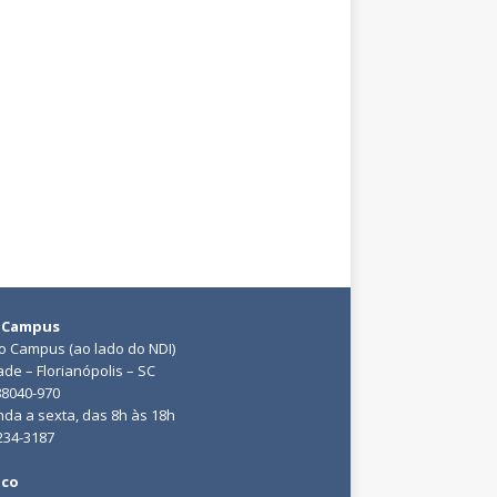
 Campus
do Campus (ao lado do NDI)
ade – Florianópolis – SC
88040-970
da a sexta, das 8h às 18h
3234-3187
ico