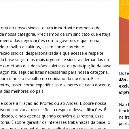
toria do nosso sindicato, um importante momento de
da nossa categoria. Precisamos de um sindicato que esteja
omento das negociações com o governo, e que tenha
de trabalho e salários, assim como carreira e
eção sindical despersonalizada e que acesse e respeite
s da base surgem as mais urgentes e sinceras demandas da
 é o método das decisões coletivas, da participação da base
onista, seja das lutas necessárias para nossa categoria,
Os te
ara o nosso trabalho no cotidiano da docência. E se
48h
a
entos, assim como experiências e saberes de cada docente,
excl
a das melhores do país.
impre
 é sobre a filiação ao Proifes ou ao Andes. É sobre nossa
Não l
tivo de convocar discussões a respeito dessas filiações. É
funci
decido, e não apenas quando convém à Diretoria. Essa
na fr
oria. É sobre garantir os interesses trabalhistas da base, o
publi
pos que instrumentalizam o sindicato para se viabilizarem