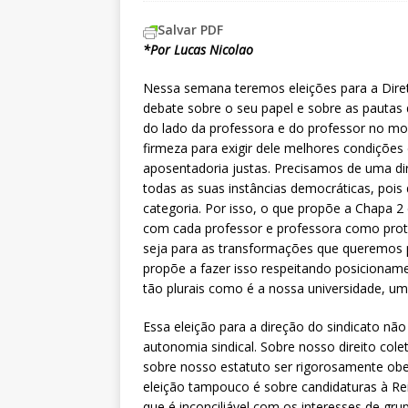
Salvar PDF
*Por Lucas Nicolao
Nessa semana teremos eleições para a Dire
debate sobre o seu papel e sobre as pautas 
do lado da professora e do professor no m
firmeza para exigir dele melhores condições 
aposentadoria justas. Precisamos de uma dir
todas as suas instâncias democráticas, poi
categoria. Por isso, o que propõe a Chapa 2
com cada professor e professora como protag
seja para as transformações que queremos p
propõe a fazer isso respeitando posicionam
tão plurais como é a nossa universidade, um
Essa eleição para a direção do sindicato não
autonomia sindical. Sobre nosso direito cole
sobre nosso estatuto ser rigorosamente obe
eleição tampouco é sobre candidaturas à Reit
que é inconciliável com os interesses de gru