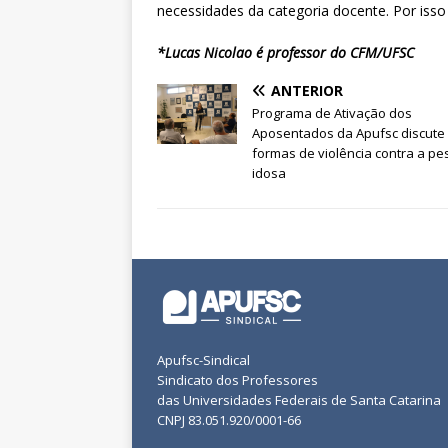
necessidades da categoria docente. Por isso
*Lucas Nicolao é professor do CFM/UFSC
ANTERIOR
Programa de Ativação dos
Aposentados da Apufsc discute
formas de violência contra a p
idosa
Apufsc-Sindical
Sindicato dos Professores
das Universidades Federais de Santa Catarina
CNPJ 83.051.920/0001-66