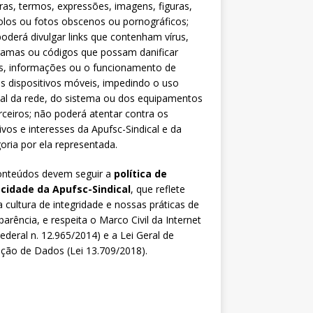
ras, termos, expressões, imagens, figuras,
los ou fotos obscenos ou pornográficos;
oderá divulgar links que contenham vírus,
ramas ou códigos que possam danificar
s, informações ou o funcionamento de
s dispositivos móveis, impedindo o uso
al da rede, do sistema ou dos equipamentos
rceiros; não poderá atentar contra os
ivos e interesses da Apufsc-Sindical e da
oria por ela representada.
onteúdos devem seguir a
política de
acidade da Apufsc-Sindical
, que reflete
 cultura de integridade e nossas práticas de
parência, e respeita o Marco Civil da Internet
Federal n. 12.965/2014) e a Lei Geral de
ção de Dados (Lei 13.709/2018).