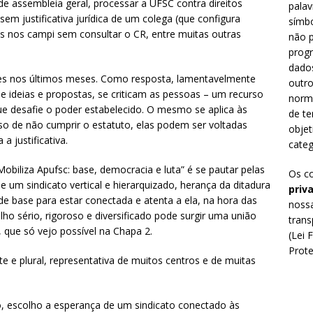
 assembleia geral, processar a UFSC contra direitos
palav
sem justificativa jurídica de um colega (que configura
símbo
as nos campi sem consultar o CR, entre muitas outras
não p
prog
dado
es nos últimos meses. Como resposta, lamentavelmente
outro
e ideias e propostas, se criticam as pessoas – um recurso
norm
e desafie o poder estabelecido. O mesmo se aplica às
de te
so de não cumprir o estatuto, elas podem ser voltadas
objet
a justificativa.
categ
obiliza Apufsc: base, democracia e luta” é se pautar pelas
Os c
e um sindicato vertical e hierarquizado, herança da ditadura
priv
 de base para estar conectada e atenta a ela, na hora das
nossa
lho sério, rigoroso e diversificado pode surgir uma união
trans
 que só vejo possível na Chapa 2.
(Lei 
Prote
 e plural, representativa de muitos centros e de muitas
, escolho a esperança de um sindicato conectado às