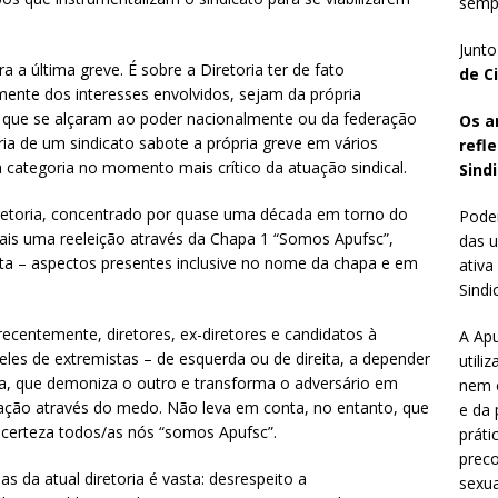
sempr
Junto
a a última greve. É sobre a Diretoria ter de fato
de C
ente dos interesses envolvidos, sejam da própria
o que se alçaram ao poder nacionalmente ou da federação
Os a
ia de um sindicato sabote a própria greve em vários
refl
ategoria no momento mais crítico da atuação sindical.
Sindi
retoria, concentrado por quase uma década em torno do
Poder
ais uma reeleição através da Chapa 1 “Somos Apufsc”,
das u
ista – aspectos presentes inclusive no nome da chapa e em
ativa
Sindic
ecentemente, diretores, ex-diretores e candidatos à
A Apu
eles de extremistas – de esquerda ou de direita, a depender
utili
ria, que demoniza o outro e transforma o adversário em
nem o
zação através do medo. Não leva em conta, no entanto, que
e da 
certeza todos/as nós “somos Apufsc”.
práti
preco
as da atual diretoria é vasta: desrespeito a
sexua