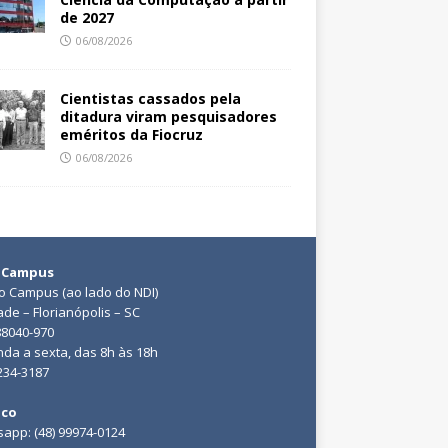
de 2027
06/08/2026
Cientistas cassados pela
ditadura viram pesquisadores
eméritos da Fiocruz
06/08/2026
 Campus
do Campus (ao lado do NDI)
ade – Florianópolis – SC
88040-970
da a sexta, das 8h às 18h
3234-3187
ico
app: (48) 99974-0124