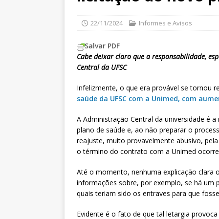
22/11/2024
Informes e Avisos
Salvar PDF
Cabe deixar claro que a responsabilidade, esp
Central da UFSC
Infelizmente, o que era provável se tornou r
saúde da UFSC com a Unimed, com aume
A Administração Central da universidade é a
plano de saúde e, ao não preparar o process
reajuste, muito provavelmente abusivo, pel
o término do contrato com a Unimed ocorr
Até o momento, nenhuma explicação clara ou 
informações sobre, por exemplo, se há um 
quais teriam sido os entraves para que foss
Evidente é o fato de que tal letargia provo