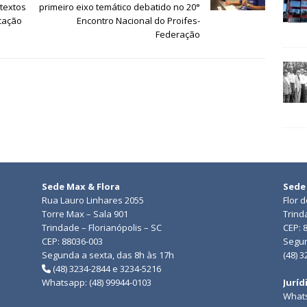
textos
primeiro eixo temático debatido no 20°
ucação
Encontro Nacional do Proifes-
Federação
Sede Max & Flora
Sede
Rua Lauro Linhares 2055
Flor 
Torre Max – Sala 901
Trind
Trindade – Florianópolis – SC
CEP: 
CEP: 88036-003
Segun
Segunda a sexta, das 8h às 17h
(48) 
(48) 3234-2844 e 3234-5216
Whatsapp: (48) 99944-0103
Juríd
Whats