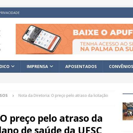
PRIVACIDADE
ÍDICO
IMPRENSA
APOSENTADOS
CONVÊNIO
ISOS
Nota da Diretoria: O preço pelo atraso da licitação
 O preço pelo atraso da
plano de saúde da UFSC