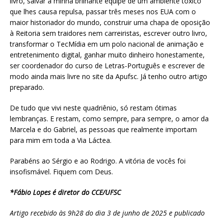
livro, salvar a minha brilhante equipe de um ambiente tóxico
que lhes causa repulsa, passar três meses nos EUA com o
maior historiador do mundo, construir uma chapa de oposição
à Reitoria sem traidores nem carreiristas, escrever outro livro,
transformar o TecMídia em um polo nacional de animação e
entretenimento digital, ganhar muito dinheiro honestamente,
ser coordenador do curso de Letras-Português e escrever de
modo ainda mais livre no site da Apufsc. Já tenho outro artigo
preparado.
De tudo que vivi neste quadriênio, só restam ótimas
lembranças. E restam, como sempre, para sempre, o amor da
Marcela e do Gabriel, as pessoas que realmente importam
para mim em toda a Via Láctea.
Parabéns ao Sérgio e ao Rodrigo. A vitória de vocês foi
insofismável. Fiquem com Deus.
*Fábio Lopes é diretor do CCE/UFSC
Artigo recebido às 9h28 do dia 3 de junho de 2025 e publicado