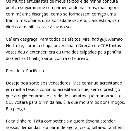
Os muitos entusiastas de meus textos e de minha conduta
pública seguiram me cumprimentando nas ruas, mas agora
com máxima discrição, como se formassem comigo uma
franco-maçonaria, uma sociedade secreta, clandestina, sem
direito a manifestar-se à luz do sol.
Caí em desgraça. Para todos os efeitos, virei
bad guy
. Alemão.
No limite, como a chapa adversária à Direção do CCE tantas
vezes deu a entender, era eu uma dos culpados pela penúria
do Centro. O feitiço virou contra o feiticeiro.
Perdi feio. Paciência.
Desejo boa sorte aos vencedores. Mas continuo acreditando
em minha tese. E continuo acreditando que, sem o prestígio
que arregimentamos e a rede de contatos que montamos, o
CCE voltará para o fim da fila. É lá que moram os bons moços.
E o perigo.
Falta dinheiro. Falta competência a quem deveria atender
nossas demandas. E a partir de agora, creio, faltarão também