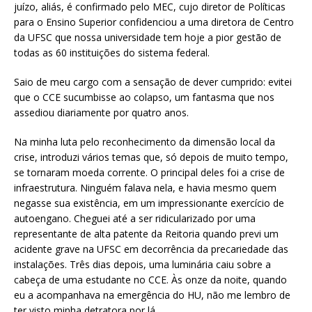
juízo, aliás, é confirmado pelo MEC, cujo diretor de Políticas
para o Ensino Superior confidenciou a uma diretora de Centro
da UFSC que nossa universidade tem hoje a pior gestão de
todas as 60 instituições do sistema federal.
Saio de meu cargo com a sensação de dever cumprido: evitei
que o CCE sucumbisse ao colapso, um fantasma que nos
assediou diariamente por quatro anos.
Na minha luta pelo reconhecimento da dimensão local da
crise, introduzi vários temas que, só depois de muito tempo,
se tornaram moeda corrente. O principal deles foi a crise de
infraestrutura. Ninguém falava nela, e havia mesmo quem
negasse sua existência, em um impressionante exercício de
autoengano. Cheguei até a ser ridicularizado por uma
representante de alta patente da Reitoria quando previ um
acidente grave na UFSC em decorrência da precariedade das
instalações. Três dias depois, uma luminária caiu sobre a
cabeça de uma estudante no CCE. Às onze da noite, quando
eu a acompanhava na emergência do HU, não me lembro de
ter visto minha detratora por lá.