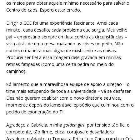
os meios para obter aquele mínimo necessário para salvar o
Centro do caos. Espero estar errado.
Dirigir o CCE foi uma experiência fascinante. Amei cada
minuto, cada desafio, cada problema que surgia. Meu velho
pai – empresário sempre em luta contra as circunstâncias –
vivia atrás de uma mesa matando as crises no peito. Não
conheço maneira mais digna de existir entre as coisas.
Procurei ser fiel a essa imagem dele gravada em minhas
retinas fatigadas (como uma certa pedra no meio do
caminho).
Só lamento que a maravilhosa equipe de apoio à direção – o
time mais estupendo de toda a universidade – vá se desfazer.
Eles não querem coabitar com o novo diretor e seu vice,
mormente depois do lamentável episódio que culminou com o
pedido de exoneração do TI.
Agradeço a Gabriela, minha
golden girl
, por ter sido tão fiel e
competente, tão firme, ética, corajosa e desafiadora.
Agradeço o Adauto, o Tomaz, a Pri, a Ju, o Chris com h, o Cris