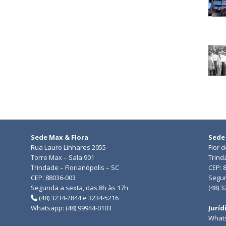
Sede Max & Flora
Sede
Rua Lauro Linhares 2055
Flor 
Torre Max – Sala 901
Trind
Trindade – Florianópolis – SC
CEP: 
CEP: 88036-003
Segun
Segunda a sexta, das 8h às 17h
(48) 
(48) 3234-2844 e 3234-5216
Whatsapp: (48) 99944-0103
Juríd
Whats