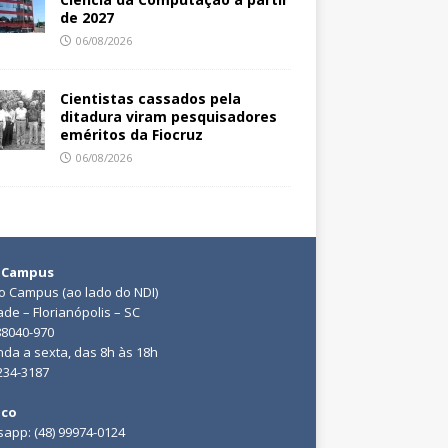
de 2027
06/08/2026
Cientistas cassados pela
ditadura viram pesquisadores
eméritos da Fiocruz
06/08/2026
 Campus
do Campus (ao lado do NDI)
ade – Florianópolis – SC
88040-970
da a sexta, das 8h às 18h
3234-3187
ico
app: (48) 99974-0124