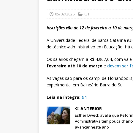
05/02/2026
G1
Inscrições vão de 12 de fevereiro a 10 de mar
A Universidade Federal de Santa Catarina (
de técnico-administrativo em Educação. Há o
Os salários chegam a R$ 4.967,04, com vale
fevereiro até 10 de março
e
devem ser fe
As vagas são para os campi de Florianópolis
experimental em Balneário Barra do Sul.
Leia na íntegra:
G1
ANTERIOR
Esther Dweck avalia que Refor
Administrativa tem pouca chanc
avançar neste ano