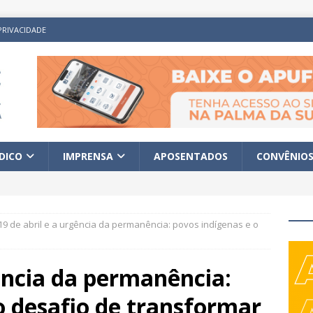
PRIVACIDADE
ÍDICO
IMPRENSA
APOSENTADOS
CONVÊNIO
19 de abril e a urgência da permanência: povos indígenas e o
gência da permanência:
o desafio de transformar