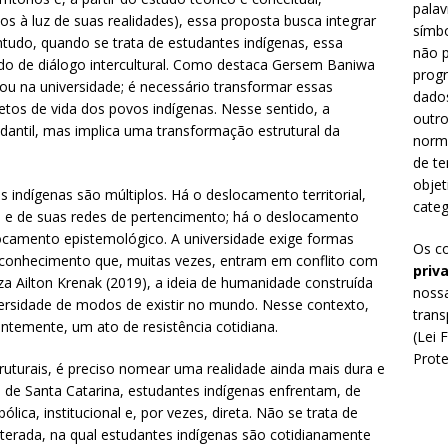
palav
 à luz de suas realidades), essa proposta busca integrar
símbo
tudo, quando se trata de estudantes indígenas, essa
não p
ndo de diálogo intercultural. Como destaca Gersem Baniwa
prog
a ou na universidade; é necessário transformar essas
dado
etos de vida dos povos indígenas. Nesse sentido, a
outro
dantil, mas implica uma transformação estrutural da
norm
de te
objet
 indígenas são múltiplos. Há o deslocamento territorial,
categ
 e de suas redes de pertencimento; há o deslocamento
eslocamento epistemológico. A universidade exige formas
Os c
do conhecimento que, muitas vezes, entram em conflito com
priv
a Ailton Krenak (2019), a ideia de humanidade construída
nossa
versidade de modos de existir no mundo. Nesse contexto,
trans
ntemente, um ato de resistência cotidiana.
(Lei 
Prote
uturais, é preciso nomear uma realidade ainda mais dura e
l de Santa Catarina, estudantes indígenas enfrentam, de
lica, institucional e, por vezes, direta. Não se trata de
terada, na qual estudantes indígenas são cotidianamente