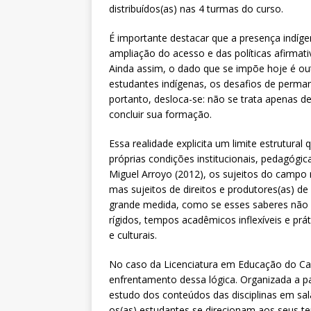
distribuídos(as) nas 4 turmas do curso.
É importante destacar que a presença indíge
ampliação do acesso e das políticas afirmativ
Ainda assim, o dado que se impõe hoje é ou
estudantes indígenas, os desafios de perma
portanto, desloca-se: não se trata apenas
concluir sua formação.
Essa realidade explicita um limite estrutura
próprias condições institucionais, pedagóg
Miguel Arroyo (2012), os sujeitos do campo n
mas sujeitos de direitos e produtores(as) d
grande medida, como se esses saberes não f
rígidos, tempos acadêmicos inflexíveis e prát
e culturais.
No caso da Licenciatura em Educação do Cam
enfrentamento dessa lógica. Organizada a p
estudo dos conteúdos das disciplinas em 
os(as) estudantes se direcionam aos seus terr