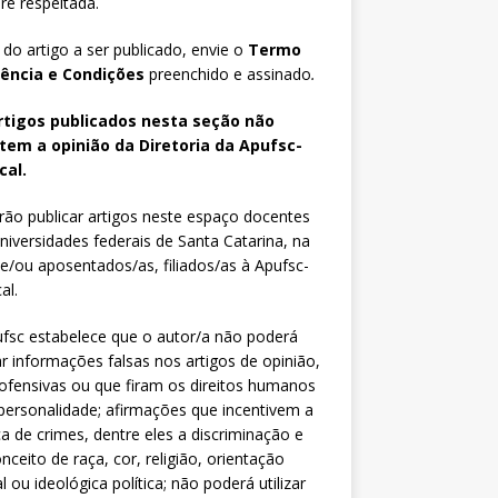
e respeitada.
 do artigo a ser publicado, envie o
Termo
iência e Condições
preenchido e assinado
.
rtigos publicados nesta seção não
etem a opinião da Diretoria da Apufsc-
cal.
ão publicar artigos neste espaço docentes
niversidades federais de Santa Catarina, na
 e/ou aposentados/as, filiados/as à Apufsc-
al.
fsc estabelece que o autor/a não poderá
zar informações falsas nos artigos de opinião,
fensivas ou que firam os direitos humanos
personalidade; afirmações que incentivem a
ca de crimes, dentre eles a discriminação e
nceito de raça, cor, religião, orientação
l ou ideológica política; não poderá utilizar