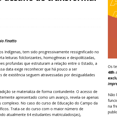
io Finatto
os Indígenas, tem sido progressivamente ressignificado no
rta leituras folclorizantes, homogêneas e despolitizadas,
ções profundas que estruturam a relação entre o Estado, a
Os te
essa data exige reconhecer que há pouco a ser
48h
a
 de existência seguem atravessadas por desigualdades
excl
impre
dição se materializa de forma contundente. O acesso de
Não l
uentemente apresentado como um avanço, revela-se apenas
funci
is complexo. No caso do curso de Educação do Campo da
na fr
ficos. Trata-se do curso com o maior número de
publi
ndo atualmente 64 estudantes matriculados(as),