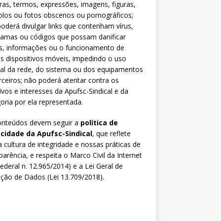
ras, termos, expressões, imagens, figuras,
los ou fotos obscenos ou pornográficos;
oderá divulgar links que contenham vírus,
ramas ou códigos que possam danificar
s, informações ou o funcionamento de
s dispositivos móveis, impedindo o uso
al da rede, do sistema ou dos equipamentos
rceiros; não poderá atentar contra os
ivos e interesses da Apufsc-Sindical e da
oria por ela representada.
onteúdos devem seguir a
política de
acidade da Apufsc-Sindical
, que reflete
 cultura de integridade e nossas práticas de
parência, e respeita o Marco Civil da Internet
Federal n. 12.965/2014) e a Lei Geral de
ção de Dados (Lei 13.709/2018).