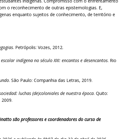
estudantes indígenas. Compromisso com o enfrentamento
com o reconhecimento de outras epistemologias. E,
nas enquanto sujeitos de conhecimento, de território e
agogias
. Petrópolis: Vozes, 2012.
escolar indígena no século XXI: encantos e desencantos
. Rio
mundo
. São Paulo: Companhia das Letras, 2019.
 sociedad: luchas (de)coloniales de nuestra época
. Quito:
, 2009.
inatto são professores e coordenadores do curso de