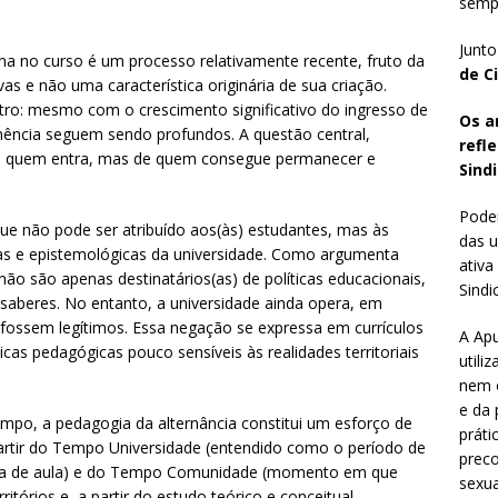
sempr
Junto
na no curso é um processo relativamente recente, fruto da
de C
as e não uma característica originária de sua criação.
tro: mesmo com o crescimento significativo do ingresso de
Os a
nência seguem sendo profundos. A questão central,
refl
 de quem entra, mas de quem consegue permanecer e
Sindi
Poder
l que não pode ser atribuído aos(às) estudantes, mas às
das u
icas e epistemológicas da universidade. Como argumenta
ativa
ão são apenas destinatários(as) de políticas educacionais,
Sindic
e saberes. No entanto, a universidade ainda opera, em
ossem legítimos. Essa negação se expressa em currículos
A Apu
icas pedagógicas pouco sensíveis às realidades territoriais
utili
nem o
e da 
po, a pedagogia da alternância constitui um esforço de
práti
artir do Tempo Universidade (entendido como o período de
preco
sala de aula) e do Tempo Comunidade (momento em que
sexua
itórios e, a partir do estudo teórico e conceitual,