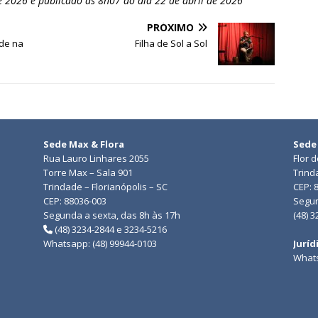
e 2026 e publicado às 8h07 do dia 22 de abril de 2026
PRÓXIMO
ade na
Filha de Sol a Sol
Sede Max & Flora
Sede
Rua Lauro Linhares 2055
Flor 
Torre Max – Sala 901
Trind
Trindade – Florianópolis – SC
CEP: 
CEP: 88036-003
Segun
Segunda a sexta, das 8h às 17h
(48) 
(48) 3234-2844 e 3234-5216
Whatsapp: (48) 99944-0103
Juríd
Whats