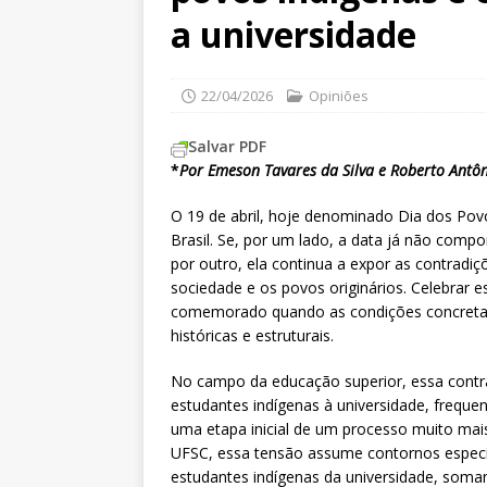
a universidade
22/04/2026
Opiniões
Salvar PDF
*
Por Emeson Tavares da Silva e Roberto Antôn
O 19 de abril, hoje denominado Dia dos Pov
Brasil. Se, por um lado, a data já não compo
por outro, ela continua a expor as contradi
sociedade e os povos originários. Celebrar 
comemorado quando as condições concretas
históricas e estruturais.
No campo da educação superior, essa contra
estudantes indígenas à universidade, freq
uma etapa inicial de um processo muito ma
UFSC, essa tensão assume contornos especí
estudantes indígenas da universidade, soma