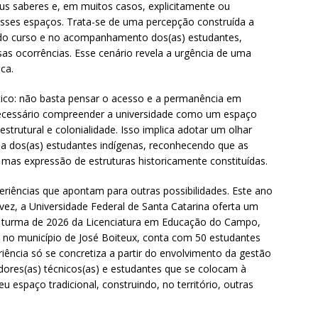
us saberes e, em muitos casos, explicitamente ou
desses espaços. Trata-se de uma percepção construída a
o do curso e no acompanhamento dos(as) estudantes,
sas ocorrências. Esse cenário revela a urgência de uma
ica.
tico: não basta pensar o acesso e a permanência em
necessário compreender a universidade como um espaço
strutural e colonialidade. Isso implica adotar um olhar
a dos(as) estudantes indígenas, reconhecendo que as
, mas expressão de estruturas historicamente constituídas.
iências que apontam para outras possibilidades. Este ano
ez, a Universidade Federal de Santa Catarina oferta um
 A turma de 2026 da Licenciatura em Educação do Campo,
, no município de José Boiteux, conta com 50 estudantes
riência só se concretiza a partir do envolvimento da gestão
vidores(as) técnicos(as) e estudantes que se colocam à
u espaço tradicional, construindo, no território, outras