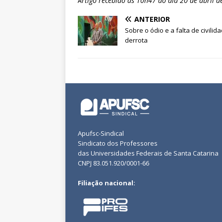
Artigo recebido às 10h47 do dia 20 de abril d
ANTERIOR
Sobre o ódio e a falta de civilid
derrota
Apufsc-Sindical
Sindicato dos Professores
das Universidades Federais de Santa Catarina
CNPJ 83.051.920/0001-66
Filiação nacional: