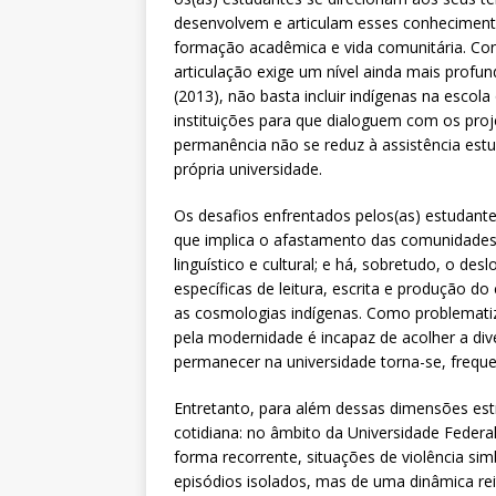
desenvolvem e articulam esses conhecimentos
formação acadêmica e vida comunitária. Con
articulação exige um nível ainda mais profu
(2013), não basta incluir indígenas na escol
instituições para que dialoguem com os proj
permanência não se reduz à assistência estu
própria universidade.
Os desafios enfrentados pelos(as) estudantes
que implica o afastamento das comunidades
linguístico e cultural; e há, sobretudo, o d
específicas de leitura, escrita e produção 
as cosmologias indígenas. Como problematiz
pela modernidade é incapaz de acolher a di
permanecer na universidade torna-se, freque
Entretanto, para além dessas dimensões estr
cotidiana: no âmbito da Universidade Federa
forma recorrente, situações de violência simbó
episódios isolados, mas de uma dinâmica rei