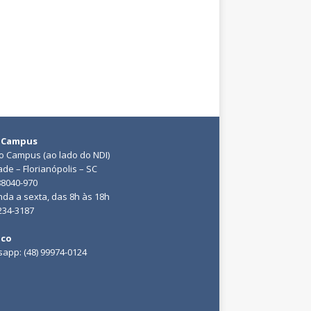
 Campus
do Campus (ao lado do NDI)
ade – Florianópolis – SC
88040-970
da a sexta, das 8h às 18h
3234-3187
ico
app: (48) 99974-0124