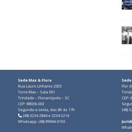
Sede Max & Flora
Sede
Rua Lauro Linhares 2055
Flor 
Torre Max – Sala 901
Trind
Trindade – Florianópolis – SC
CEP: 
CEP: 88036-003
Segun
Segunda a sexta, das 8h às 17h
(48) 
(48) 3234-2844 e 3234-5216
Whatsapp: (48) 99944-0103
Juríd
Whats