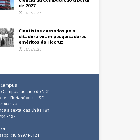
de 2027
06/08/2026
Cientistas cassados pela
ditadura viram pesquisadores
eméritos da Fiocruz
06/08/2026
 Campus
do Campus (ao lado do NDI)
ade – Florianópolis – SC
88040-970
da a sexta, das 8h às 18h
3234-3187
ico
app: (48) 99974-0124