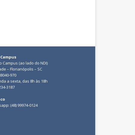
 Campus
do Campus (ao lado do NDI)
ade – Florianópolis – SC
88040-970
da a sexta, das 8h às 18h
3234-3187
ico
app: (48) 99974-0124