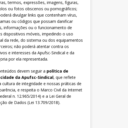
ras, termos, expressões, imagens, figuras,
los ou fotos obscenos ou pornográficos;
oderá divulgar links que contenham vírus,
ramas ou códigos que possam danificar
s, informações ou o funcionamento de
s dispositivos móveis, impedindo o uso
al da rede, do sistema ou dos equipamentos
rceiros; não poderá atentar contra os
ivos e interesses da Apufsc-Sindical e da
oria por ela representada.
onteúdos devem seguir a
política de
acidade da Apufsc-Sindical
, que reflete
 cultura de integridade e nossas práticas de
parência, e respeita o Marco Civil da Internet
Federal n. 12.965/2014) e a Lei Geral de
ção de Dados (Lei 13.709/2018).