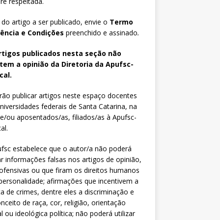
e respeitada.
 do artigo a ser publicado, envie o
Termo
iência e Condições
preenchido e assinado
.
rtigos publicados nesta seção não
etem a opinião da Diretoria da Apufsc-
cal.
ão publicar artigos neste espaço docentes
niversidades federais de Santa Catarina, na
 e/ou aposentados/as, filiados/as à Apufsc-
al.
fsc estabelece que o autor/a não poderá
zar informações falsas nos artigos de opinião,
fensivas ou que firam os direitos humanos
personalidade; afirmações que incentivem a
ca de crimes, dentre eles a discriminação e
nceito de raça, cor, religião, orientação
l ou ideológica política; não poderá utilizar