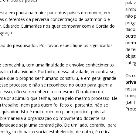
palav
símbo
e está em pauta na maior parte dos países do mundo, em
não p
s diferentes da perversa concentração de patrimônio e
prog
 Sr. Eduardo Guimarães nos quer comparar com a Coréia do
dado
sgraça.
outro
norm
o do pesquisador. Por favor, especifique os significados
de te
objet
categ
 e comezinha, tem uma finalidade e envolve conhecimento
liza tal atividade. Portanto, nessa atividade, encontra-se,
Os c
de que o próprio ser humano construiu, e em geral grande
priv
desse processo e não se reconhece no outro para quem a
nossa
rocesso, não se reconhece a si mesmo. O trabalho do
trans
 maior acúmulo que tenha, passa pelo mesmo processo. Ele
(Lei 
trabalho, nem para quem foi feito e, portanto, não se
Prote
isador. Isto é muito ruim no plano político, pois tal
a sobremaneira a organização do movimento docente na
identidade seja uma contradição. De um lado, contribui para
lógica do pacto social estabelecido, de outro, é crítica