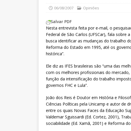
06/08/2007
Opiniões
Salvar PDF
Nesta entrevista feita por e-mail, o pesquisa
Federal de São Carlos (UFSCar), fala sobre 
busca identificar as mudanças do trabalho do
Reforma do Estado em 1995, até os governo
histórica”.
Ele diz as IFES brasileiras são “uma das mel
com os melhores profissionais do mercado,
função da intensificação do trabalho impos
governos FHC e Lula”.
João dos Reis é Doutor em História e Filo
Ciências Políticas pela Unicamp e autor de div
entre os quais Novas Faces da Educação Sup
Valdemar Sguissardi (Ed. Cortez, 2001), Tr
sociabilidade (Ed. Xamã, 2001) e Reforma d