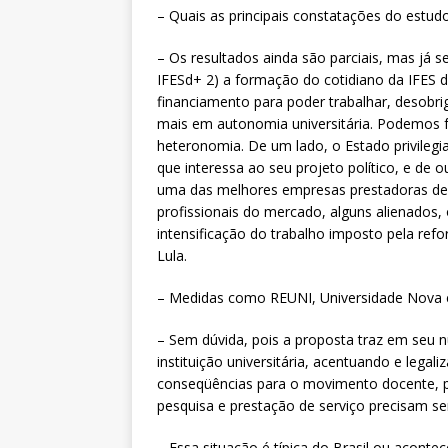
– Quais as principais constatações do estud
– Os resultados ainda são parciais, mas já s
IFESd+ 2) a formação do cotidiano da IFES 
financiamento para poder trabalhar, desobr
mais em autonomia universitária. Podemos f
heteronomia. De um lado, o Estado privilegia 
que interessa ao seu projeto político, e de 
uma das melhores empresas prestadoras de 
profissionais do mercado, alguns alienado
intensificação do trabalho imposto pela re
Lula.
– Medidas como REUNI, Universidade Nova e
– Sem dúvida, pois a proposta traz em seu 
instituição universitária, acentuando e leg
conseqüências para o movimento docente, po
pesquisa e prestação de serviço precisam s
– Essa situação é típica do Brasil ou acont