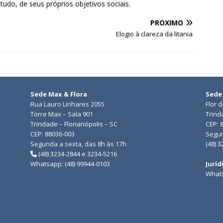
etudo, de seus próprios objetivos sociais.
PRÓXIMO
Elogio à clareza da litania
Sede Max & Flora
Sede
Rua Lauro Linhares 2055
Flor 
Torre Max – Sala 901
Trind
Trindade – Florianópolis – SC
CEP: 
CEP: 88036-003
Segun
Segunda a sexta, das 8h às 17h
(48) 
(48) 3234-2844 e 3234-5216
Whatsapp: (48) 99944-0103
Juríd
Whats