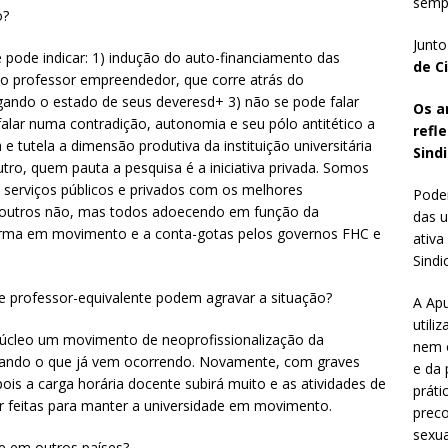
sempr
o?
Junto
e pode indicar: 1) indução do auto-financiamento das
de C
do professor empreendedor, que corre atrás do
igando o estado de seus deveresd+ 3) não se pode falar
Os a
alar numa contradição, autonomia e seu pólo antitético a
refl
e tutela a dimensão produtiva da instituição universitária
Sindi
outro, quem pauta a pesquisa é a iniciativa privada. Somos
serviços públicos e privados com os melhores
Poder
s, outros não, mas todos adoecendo em função da
das u
forma em movimento e a conta-gotas pelos governos FHC e
ativa
Sindic
 professor-equivalente podem agravar a situação?
A Apu
utili
núcleo um movimento de neoprofissionalização da
nem o
alizando o que já vem ocorrendo. Novamente, com graves
e da 
is a carga horária docente subirá muito e as atividades de
práti
er feitas para manter a universidade em movimento.
preco
sexua
ece em outros países?