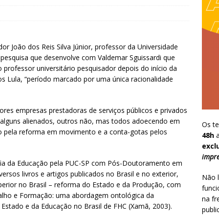
dor João dos Reis Silva Júnior, professor da Universidade
a pesquisa que desenvolve com Valdemar Sguissardi que
 professor universitário pesquisador depois do início da
s Lula, “período marcado por uma única racionalidade
hores empresas prestadoras de serviços públicos e privados
 alguns alienados, outros não, mas todos adoecendo em
Os te
to pela reforma em movimento e a conta-gotas pelos
48h
a
excl
impre
sofia da Educação pela PUC-SP com Pós-Doutoramento em
ersos livros e artigos publicados no Brasil e no exterior,
Não l
erior no Brasil – reforma do Estado e da Produção, com
funci
abalho e Formação: uma abordagem ontológica da
na fr
o Estado e da Educação no Brasil de FHC (Xamã, 2003).
publi