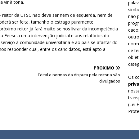
 vir à tona.
palav
símbo
– reitor da UFSC não deve ser nem de esquerda, nem de
não p
 poderá ser feita, tamanho o estrago puramente
prog
próximo reitor já fará muito se nos livrar da incompetência
dado
a Feesc a uma intervenção judicial e aos relatórios do
outro
 serviço à comunidade universitária e ao país se afastar do
norm
nos responder qual, entre os candidatos, está apto a
de te
objet
categ
PRÓXIMO
Edital e normas da disputa pela reitoria são
Os c
divulgados
priv
nossa
trans
(Lei 
Prote