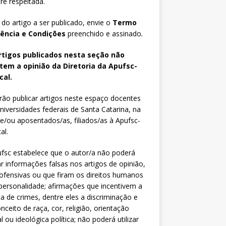
e respeitada.
 do artigo a ser publicado, envie o
Termo
iência e Condições
preenchido e assinado
.
rtigos publicados nesta seção não
etem a opinião da Diretoria da Apufsc-
cal.
ão publicar artigos neste espaço docentes
niversidades federais de Santa Catarina, na
 e/ou aposentados/as, filiados/as à Apufsc-
al.
fsc estabelece que o autor/a não poderá
zar informações falsas nos artigos de opinião,
fensivas ou que firam os direitos humanos
personalidade; afirmações que incentivem a
ca de crimes, dentre eles a discriminação e
nceito de raça, cor, religião, orientação
l ou ideológica política; não poderá utilizar