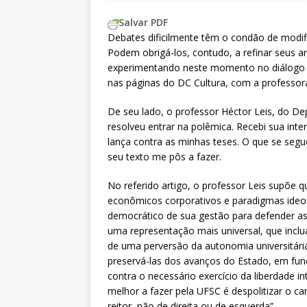
Salvar PDF
Debates dificilmente têm o condão de modif
Podem obrigá-los, contudo, a refinar seus a
experimentando neste momento no diálogo qu
nas páginas do DC Cultura, com a professor
De seu lado, o professor Héctor Leis, do De
resolveu entrar na polêmica. Recebi sua inte
lança contra as minhas teses. O que se segue
seu texto me pôs a fazer.
No referido artigo, o professor Leis supõe qu
econômicos corporativos e paradigmas ideo
democrático de sua gestão para defender as
uma representação mais universal, que inclua
de uma perversão da autonomia universitária
preservá-las dos avanços do Estado, em fun
contra o necessário exercício da liberdade in
melhor a fazer pela UFSC é despolitizar o car
reitor, não de direita ou de esquerda”.