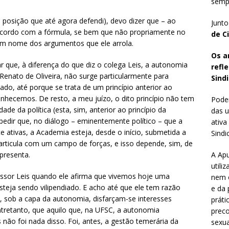
sempr
posição que até agora defendi), devo dizer que – ao
Junto
oncordo com a fórmula, se bem que não propriamente no
de C
 em nome dos argumentos que ele arrola.
Os a
r que, à diferença do que diz o colega Leis, a autonomia
refl
Renato de Oliveira, não surge particularmente para
Sindi
do, até porque se trata de um princípio anterior ao
nhecemos. De resto, a meu juízo, o dito princípio não tem
Poder
e da política (esta, sim, anterior ao princípio da
das u
dir que, no diálogo – eminentemente político – que a
ativa
e ativas, a Academia esteja, desde o início, submetida a
Sindic
rticula com um campo de forças, e isso depende, sim, de
A Apu
epresenta.
utili
ssor Leis quando ele afirma que vivemos hoje uma
nem o
teja sendo vilipendiado. E acho até que ele tem razão
e da 
 sob a capa da autonomia, disfarçam-se interesses
práti
ntretanto, que aquilo que, na UFSC, a autonomia
preco
 não foi nada disso. Foi, antes, a gestão temerária da
sexua