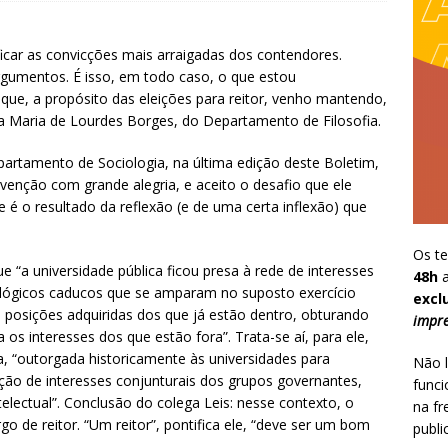
icar as convicções mais arraigadas dos contendores.
rgumentos. É isso, em todo caso, o que estou
e, a propósito das eleições para reitor, venho mantendo,
a Maria de Lourdes Borges, do Departamento de Filosofia.
partamento de Sociologia, na última edição deste Boletim,
rvenção com grande alegria, e aceito o desafio que ele
 é o resultado da reflexão (e de uma certa inflexão) que
Os te
e “a universidade pública ficou presa à rede de interesses
48h
a
lógicos caducos que se amparam no suposto exercício
excl
 posições adquiridas dos que já estão dentro, obturando
impre
 os interesses dos que estão fora”. Trata-se aí, para ele,
, “outorgada historicamente às universidades para
Não l
ção de interesses conjunturais dos grupos governantes,
funci
telectual”. Conclusão do colega Leis: nesse contexto, o
na fr
go de reitor. “Um reitor”, pontifica ele, “deve ser um bom
publi