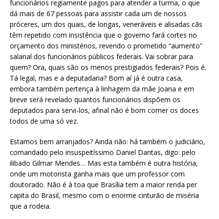
funcionários regiamente pagos para atender a turma, o que
dá mais de 67 pessoas para assistir cada um de nossos
próceres, um dos quais, de longas, veneráveis e alisadas cãs
têm repetido com insistência que o governo fará cortes no
orçamento dos ministérios, revendo o prometido “aumento”
salarial dos funcionários públicos federais. Vai sobrar para
quem? Ora, quais são os menos prestigiados federais? Pois é.
Tá legal, mas e a deputadaria? Bom aí já é outra casa,
embora também pertença à linhagem da mãe Joana e em
breve será revelado quantos funcionários dispõem os
deputados para servi-los, afinal não é bom comer os doces
todos de uma só vez.
Estamos bem arranjados? Ainda não: há também o judiciário,
comandado pelo insuspeitíssimo Daniel Dantas, digo: pelo
ilibado Gilmar Mendes… Mas esta também é outra história,
onde um motorista ganha mais que um professor com
doutorado. Não é à toa que Brasília tem a maior renda per
capita do Brasil, mesmo com o enorme cinturão de miséria
que a rodeia.