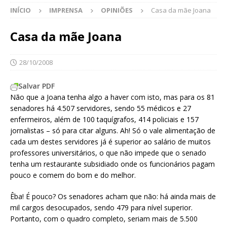
INÍCIO
IMPRENSA
OPINIÕES
Casa da mãe Joana
Casa da mãe Joana
28/10/2008
Salvar PDF
Não que a Joana tenha algo a haver com isto, mas para os 81
senadores há 4.507 servidores, sendo 55 médicos e 27
enfermeiros, além de 100 taquígrafos, 414 policiais e 157
jornalistas – só para citar alguns. Ah! Só o vale alimentação de
cada um destes servidores já é superior ao salário de muitos
professores universitários, o que não impede que o senado
tenha um restaurante subsidiado onde os funcionários pagam
pouco e comem do bom e do melhor.
Êba! É pouco? Os senadores acham que não: há ainda mais de
mil cargos desocupados, sendo 479 para nível superior.
Portanto, com o quadro completo, seriam mais de 5.500