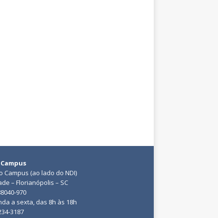
 Campus
do Campus (ao lado do NDI)
ade – Florianópolis – SC
88040-970
da a sexta, das 8h às 18h
3234-3187