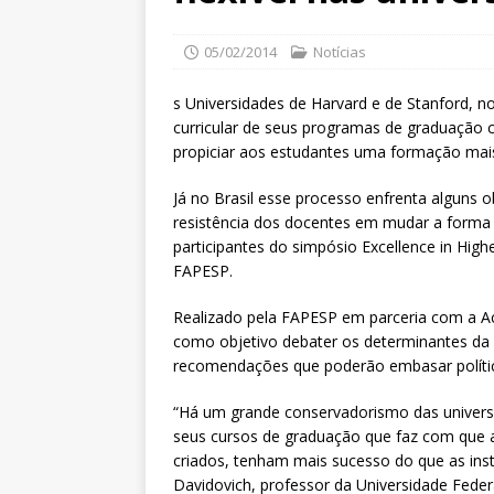
05/02/2014
Notícias
s Universidades de Harvard e de Stanford, n
curricular de seus programas de graduação com
propiciar aos estudantes uma formação mais s
Já no Brasil esse processo enfrenta alguns 
resistência dos docentes em mudar a forma t
participantes do simpósio Excellence in High
FAPESP.
Realizado pela FAPESP em parceria com a Ac
como objetivo debater os determinantes da e
recomendações que poderão embasar polític
“Há um grande conservadorismo das universi
seus cursos de graduação que faz com que 
criados, tenham mais sucesso do que as inst
Davidovich, professor da Universidade Federa