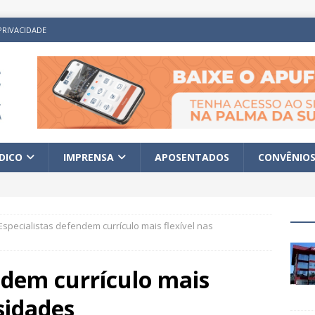
PRIVACIDADE
ÍDICO
IMPRENSA
APOSENTADOS
CONVÊNIO
Especialistas defendem currículo mais flexível nas
ndem currículo mais
sidades