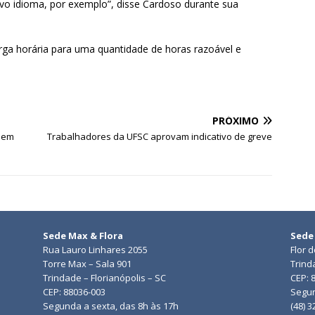
vo idioma, por exemplo”, disse Cardoso durante sua
ga horária para uma quantidade de horas razoável e
PRÓXIMO
4 em
Trabalhadores da UFSC aprovam indicativo de greve
Sede Max & Flora
Sede
Rua Lauro Linhares 2055
Flor 
Torre Max – Sala 901
Trind
Trindade – Florianópolis – SC
CEP: 
CEP: 88036-003
Segun
Segunda a sexta, das 8h às 17h
(48) 