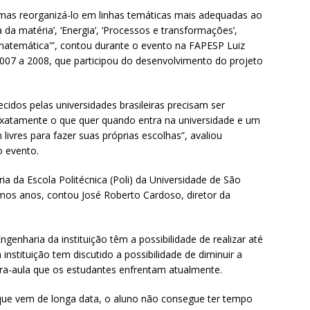
l, mas reorganizá-lo em linhas temáticas mais adequadas ao
 da matéria’, ‘Energia’, ‘Processos e transformações’,
atemática'”, contou durante o evento na FAPESP Luiz
2007 a 2008, que participou do desenvolvimento do projeto
cidos pelas universidades brasileiras precisam ser
 exatamente o que quer quando entra na universidade e um
 livres para fazer suas próprias escolhas”, avaliou
o evento.
ia da Escola Politécnica (Poli) da Universidade de São
timos anos, contou José Roberto Cardoso, diretor da
genharia da instituição têm a possibilidade de realizar até
nstituição tem discutido a possibilidade de diminuir a
ra-aula que os estudantes enfrentam atualmente.
que vem de longa data, o aluno não consegue ter tempo