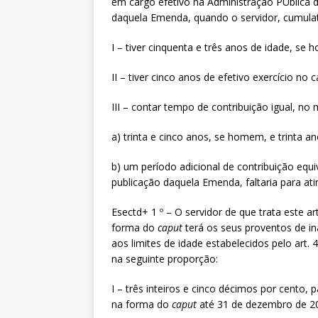
em cargo efetivo na Administração PÚblica di
daquela Emenda, quando o servidor, cumula
I – tiver cinquenta e três anos de idade, se
II – tiver cinco anos de efetivo exercício n
III – contar tempo de contribuição igual, no
a) trinta e cinco anos, se homem, e trinta a
b) um período adicional de contribuição equ
publicação daquela Emenda, faltaria para ati
Esectd+ 1 º – O servidor de que trata este a
forma do
caput
terá os seus proventos de i
aos limites de idade estabelecidos pelo art. 4
na seguinte proporção:
I – três inteiros e cinco décimos por cento,
na forma do
caput
até 31 de dezembro de 