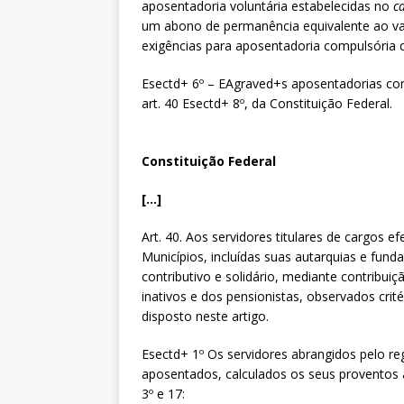
aposentadoria voluntária estabelecidas no
c
um abono de permanência equivalente ao valo
exigências para aposentadoria compulsória co
Esectd+ 6º – EAgraved+s aposentadorias con
art. 40 Esectd+ 8º, da Constituição Federal.
Constituição Federal
[…]
Art. 40. Aos servidores titulares de cargos e
Municípios, incluídas suas autarquias e fund
contributivo e solidário, mediante contribuiç
inativos e dos pensionistas, observados crité
disposto neste artigo.
Esectd+ 1º Os servidores abrangidos pelo reg
aposentados, calculados os seus proventos 
3º e 17: