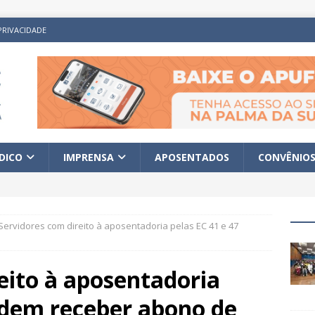
PRIVACIDADE
ÍDICO
IMPRENSA
APOSENTADOS
CONVÊNIO
Servidores com direito à aposentadoria pelas EC 41 e 47
eito à aposentadoria
odem receber abono de