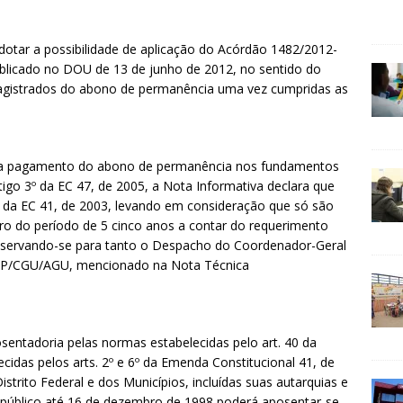
otar a possibilidade de aplicação do Acórdão 1482/2012-
ublicado no DOU de 13 de junho de 2012, no sentido do
magistrados do abono de permanência uma vez cumpridas as
para pagamento do abono de permanência nos fundamentos
rtigo 3º da EC 47, de 2005, a Nota Informativa declara que
a da EC 41, de 2003, levando em consideração que só são
ntro do período de 5 cinco anos a contar do requerimento
observando-se para tanto o Despacho do Coordenador-Geral
P/CGU/AGU, mencionado na Nota Técnica
osentadoria pelas normas estabelecidas pelo art. 40 da
ecidas pelos arts. 2º e 6º da Emenda Constitucional 41, de
strito Federal e dos Municípios, incluídas suas autarquias e
 público até 16 de dezembro de 1998 poderá aposentar-se