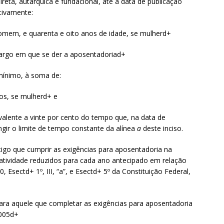
reta, autárquica e fundacional, até a data de publicação
tivamente:
 homem, e quarenta e oito anos de idade, se mulherd+
o cargo em que se der a aposentadoriad+
 mínimo, à soma de:
nos, se mulherd+ e
ivalente a vinte por cento do tempo que, na data de
ngir o limite de tempo constante da alínea
a
deste inciso.
rtigo que cumprir as exigências para aposentadoria na
natividade reduzidos para cada ano antecipado em relação
0, Esectd+ 1º, III, “a”, e Esectd+ 5º da Constituição Federal,
 para aquele que completar as exigências para aposentadoria
2005d+