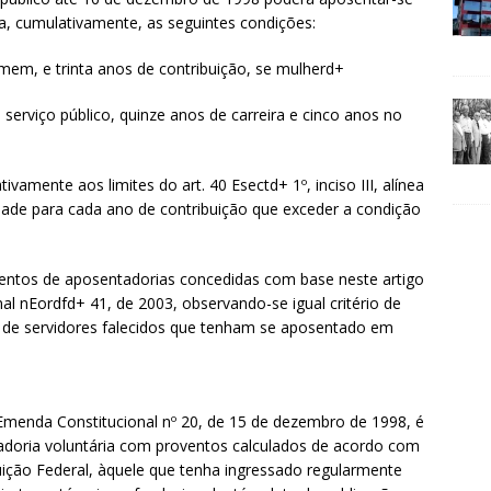
a, cumulativamente, as seguintes condições:
homem, e trinta anos de contribuição, se mulherd+
no serviço público, quinze anos de carreira e cinco anos no
tivamente aos limites do art. 40 Esectd+ 1º, inciso III, alínea
idade para cada ano de contribuição que exceder a condição
oventos de aposentadorias concedidas com base neste artigo
al nEordfd+ 41, de 2003, observando-se igual critério de
 de servidores falecidos que tenham se aposentado em
a Emenda Constitucional nº 20, de 15 de dezembro de 1998, é
adoria voluntária com proventos calculados de acordo com
tuição Federal, àquele que tenha ingressado regularmente