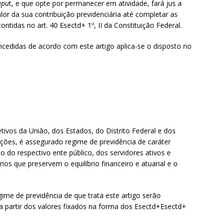
apu
t, e que opte por permanecer em atividade, fará jus a
r da sua contribuição previdenciária até completar as
ntidas no art. 40 Esectd+ 1º, II da Constituição Federal.
cedidas de acordo com este artigo aplica-se o disposto no
fetivos da União, dos Estados, do Distrito Federal e dos
ações, é assegurado regime de previdência de caráter
ão do respectivo ente público, dos servidores ativos e
rios que preservem o equilíbrio financeiro e atuarial e o
ime de previdência de que trata este artigo serão
a partir dos valores fixados na forma dos Esectd+Esectd+