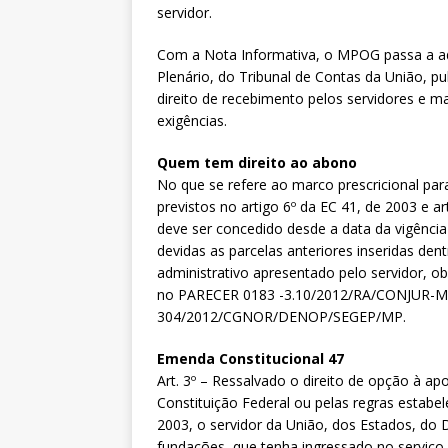
servidor.
Com a Nota Informativa, o MPOG passa a ad
Plenário, do Tribunal de Contas da União, p
direito de recebimento pelos servidores e 
exigências.
Quem tem direito ao abono
No que se refere ao marco prescricional 
previstos no artigo 6º da EC 41, de 2003 e a
deve ser concedido desde a data da vigênci
devidas as parcelas anteriores inseridas de
administrativo apresentado pelo servidor, 
no PARECER 0183 -3.10/2012/RA/CONJUR-M
304/2012/CGNOR/DENOP/SEGEP/MP.
Emenda Constitucional 47
Art. 3º – Ressalvado o direito de opção à ap
Constituição Federal ou pelas regras estabel
2003, o servidor da União, dos Estados, do Di
fundações, que tenha ingressado no serviço