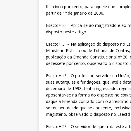
II – cinco por cento, para aquele que compl
partir de 1º de janeiro de 2006.
Esectd+ 2º – Aplica-se ao magistrado e ao m
disposto neste artigo.
Esectd+ 3º – Na aplicação do disposto no E
Ministério PÚblico ou de Tribunal de Contas
publicação da Emenda Constitucional nº 20
dezessete por cento, observado o disposto n
Esectd+ 4º – O professor, servidor da União, 
suas autarquias e fundações, que, até a dat
dezembro de 1998, tenha ingressado, regula
aposentar-se na forma do disposto no
capu
daquela Emenda contado com o acréscimo de
se mulher, desde que se aposente, exclusiv
magistério, observado o disposto no Esectd+
Esectd+ 5º – O servidor de que trata este ar