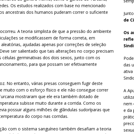
sempr
pedes. Os estudos realizados com base no mencionado
 os ancestrais dos humanos puderam correr o suficiente
Junto
de C
correu. A teoria simplista de que a pressão do ambiente
Os a
rticulações se modificassem de forma correta, em
refl
 aleatórias, ajudadas apenas por correções de seleção
Sindi
 Deve ser salientado que tais alterações no corpo precisam
 células germinativas dos dois sexos, junto com os
Poder
uncionamento, para que possam ser efetivamente
das u
ativa
Sindic
oz. No entanto, várias presas conseguem fugir deste
e muito com o esforço físico e ele não consegue correr
A Apu
 Turcana mostraram que ele era também dotado de
utili
mperatura subisse muito durante a corrida. Como os
nem o
evia possuir alguns milhões de glândulas sudoríparas que
e da 
temperatura do corpo nas corridas.
práti
preco
lação com o sistema sanguíneo também desafiam a teoria
sexua