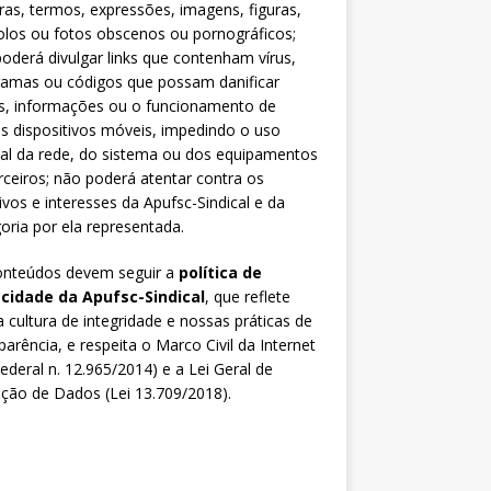
ras, termos, expressões, imagens, figuras,
los ou fotos obscenos ou pornográficos;
oderá divulgar links que contenham vírus,
ramas ou códigos que possam danificar
s, informações ou o funcionamento de
s dispositivos móveis, impedindo o uso
al da rede, do sistema ou dos equipamentos
rceiros; não poderá atentar contra os
ivos e interesses da Apufsc-Sindical e da
oria por ela representada.
onteúdos devem seguir a
política de
acidade da Apufsc-Sindical
, que reflete
 cultura de integridade e nossas práticas de
parência, e respeita o Marco Civil da Internet
Federal n. 12.965/2014) e a Lei Geral de
ção de Dados (Lei 13.709/2018).