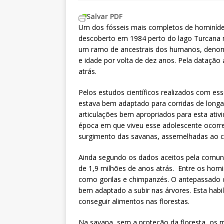
Salvar PDF
Um dos fósseis mais completos de hominídeo
descoberto em 1984 perto do lago Turcana n
um ramo de ancestrais dos humanos, denom
e idade por volta de dez anos. Pela datação a
atrás.
Pelos estudos científicos realizados com esse
estava bem adaptado para corridas de longa 
articulações bem apropriados para esta ativi
época em que viveu esse adolescente ocorr
surgimento das savanas, assemelhadas ao cer
Ainda segundo os dados aceitos pela comunid
de 1,9 milhões de anos atrás. Entre os ho
como gorilas e chimpanzés. O antepassado
bem adaptado a subir nas árvores. Esta habi
conseguir alimentos nas florestas.
Na savana, sem a proteção da floresta, o