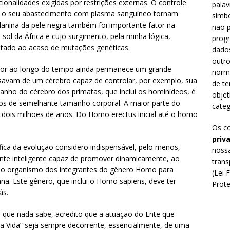
cionalidades exigidas por restrições externas. O controle
palav
 e o seu abastecimento com plasma sanguíneo tornam
símbo
elanina da pele negra também foi importante fator na
não p
sol da África e cujo surgimento, pela minha lógica,
prog
itado ao acaso de mutações genéticas.
dado
outro
etor ao longo do tempo ainda permanece um grande
norm
isavam de um cérebro capaz de controlar, por exemplo, sua
de te
anho do cérebro dos primatas, que inclui os hominídeos, é
objet
s de semelhante tamanho corporal. A maior parte do
categ
 dois milhões de anos. Do Homo erectus inicial até o homo
Os c
priv
tífica da evolução considero indispensável, pelo menos,
nossa
ente inteligente capaz de promover dinamicamente, ao
trans
no organismo dos integrantes do gênero Homo para
(Lei 
na. Este gênero, que inclui o Homo sapiens, deve ter
Prote
ás.
 que nada sabe, acredito que a atuação do Ente que
a Vida” seja sempre decorrente, essencialmente, de uma