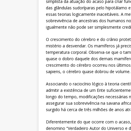
simplista da atuação do acaso para criar fun
das glândulas sudoríparas pelo hipotálamo
essas teorias logicamente inaceitáveis. A m
sobrevivência de ancestrais dos humanos no 
igualmente não pode ser simplesmente cred
O crescimento do cérebro e do crânio prot
mistério a desvendar. Os mamíferos já prec
temperatura corporal. Observa-se que o tam
quase o dobro daquele dos demais mamífero
crescimento do cérebro ocorreu nos últimos
sapiens, o cérebro quase dobrou de volume.
Associando o raciocínio lógico à teoria cien
admitir a existência de um Ente suficientem
longo do tempo, modificações necessárias 
assegurar sua sobrevivência na savana africa
surgido há cerca de três milhões de anos atr
Diferentemente do que ocorre com o acaso,
denomino “Verdadeiro Autor do Universo e d