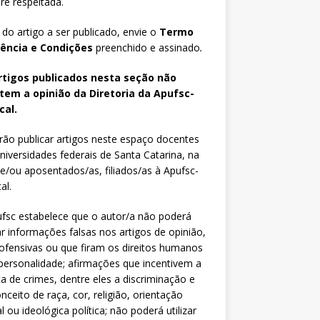
e respeitada.
 do artigo a ser publicado, envie o
Termo
iência e Condições
preenchido e assinado
.
rtigos publicados nesta seção não
etem a opinião da Diretoria da Apufsc-
cal.
ão publicar artigos neste espaço docentes
niversidades federais de Santa Catarina, na
 e/ou aposentados/as, filiados/as à Apufsc-
al.
fsc estabelece que o autor/a não poderá
zar informações falsas nos artigos de opinião,
fensivas ou que firam os direitos humanos
personalidade; afirmações que incentivem a
ca de crimes, dentre eles a discriminação e
nceito de raça, cor, religião, orientação
l ou ideológica política; não poderá utilizar