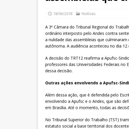
18/06/2018
Notícias
A 3ª Câmara do Tribunal Regional do Trabal
ordinário interposto pelo Andes contra sent
a nulidade das assembleias que culminaram n
autônoma. A audiência aconteceu no dia 12 
A decisão do TRT12 reafirma a Apufsc-Sindic
professores das Universidades Federais no E
dessa decisão.
Outras ações envolvendo a Apufsc-Sindi
Além dessa ação, que é defendida pelo Escr
envolvendo a Apufsc e o Andes, que são de
em Brasília. Até o momento, todas as decisõ
No Tribunal Superior do Trabalho (TST) tram
estatuto social a base territorial dos docen