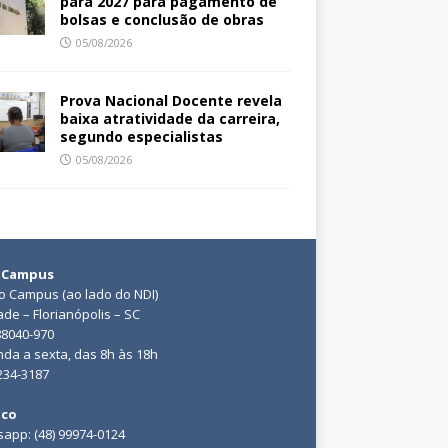
para 2027 para pagamento de
bolsas e conclusão de obras
05/08/2026
Prova Nacional Docente revela
baixa atratividade da carreira,
segundo especialistas
05/08/2026
 Campus
do Campus (ao lado do NDI)
ade – Florianópolis – SC
88040-970
da a sexta, das 8h às 18h
3234-3187
ico
app: (48) 99974-0124