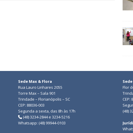
Sede Max & Flora
Sede
Rua Lauro Linhares 2055
Flor 
Torre Max – Sala 901
Trind
Trindade – Florianópolis – SC
CEP: 
CEP: 88036-003
Segun
Segunda a sexta, das 8h às 17h
(48) 
(48) 3234-2844 e 3234-5216
Whatsapp: (48) 99944-0103
Juríd
Whats