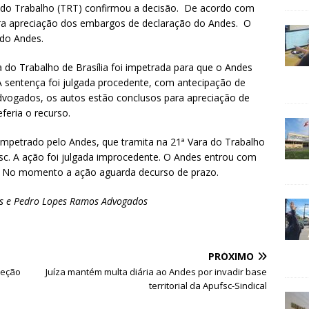
al do Trabalho (TRT) confirmou a decisão. De acordo com
ra apreciação dos embargos de declaração do Andes. O
 do Andes.
a do Trabalho de Brasília foi impetrada para que o Andes
c. A sentença foi julgada procedente, com antecipação de
dvogados, os autos estão conclusos para apreciação de
feria o recurso.
petrado pelo Andes, que tramita na 21ª Vara do Trabalho
pufsc. A ação foi julgada improcedente. O Andes entrou com
do. No momento a ação aguarda decurso de prazo.
os e Pedro Lopes Ramos Advogados
PRÓXIMO
leção
Juíza mantém multa diária ao Andes por invadir base
territorial da Apufsc-Sindical