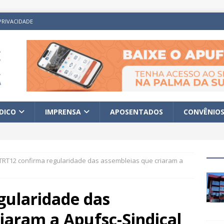
PRIVACIDADE
ÍDICO
IMPRENSA
APOSENTADOS
CONVÊNIO
TRT12 confirma regularidade das assembleias que criaram a
gularidade das
iaram a Apufsc-Sindical