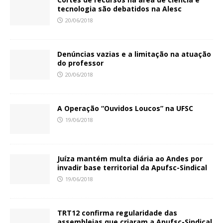
tecnologia são debatidos na Alesc
20/06/2018
Denúncias vazias e a limitação na atuação
do professor
20/06/2018
A Operação “Ouvidos Loucos” na UFSC
19/06/2018
Juíza mantém multa diária ao Andes por
invadir base territorial da Apufsc-Sindical
19/06/2018
TRT12 confirma regularidade das
assembleias que criaram a Apufsc-Sindical