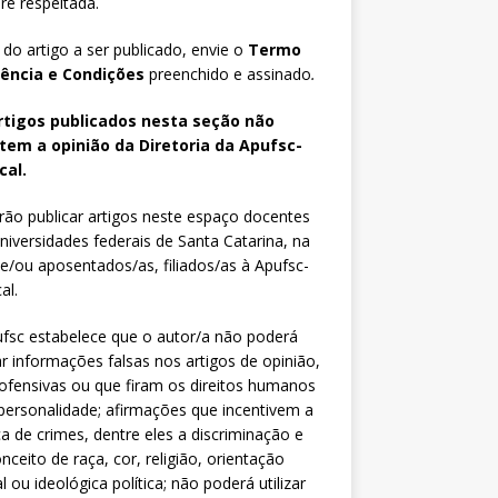
e respeitada.
 do artigo a ser publicado, envie o
Termo
iência e Condições
preenchido e assinado
.
rtigos publicados nesta seção não
etem a opinião da Diretoria da Apufsc-
cal.
ão publicar artigos neste espaço docentes
niversidades federais de Santa Catarina, na
 e/ou aposentados/as, filiados/as à Apufsc-
al.
fsc estabelece que o autor/a não poderá
zar informações falsas nos artigos de opinião,
fensivas ou que firam os direitos humanos
personalidade; afirmações que incentivem a
ca de crimes, dentre eles a discriminação e
nceito de raça, cor, religião, orientação
l ou ideológica política; não poderá utilizar