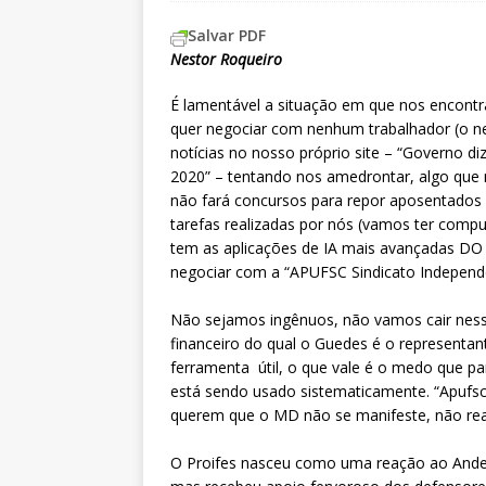
Salvar PDF
Nestor Roqueiro
É lamentável a situação em que nos encontr
quer negociar com nenhum trabalhador (o 
notícias no nosso próprio site – “Governo d
2020” – tentando nos amedrontar, algo que 
não fará concursos para repor aposentados no
tarefas realizadas por nós (vamos ter compu
tem as aplicações de IA mais avançadas D
negociar com a “APUFSC Sindicato Independe
Não sejamos ingênuos, não vamos cair nessa
financeiro do qual o Guedes é o representan
ferramenta útil, o que vale é o medo que pa
está sendo usado sistematicamente. “Apufsc
querem que o MD não se manifeste, não reaj
O Proifes nasceu como uma reação ao Andes