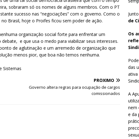
 de uma tal social democracia brasileira que com o tempo
sempr
sileira, sobraram só os nomes de alguns membros. Com o PT
Junto
bastante sucesso nas “negociações” com o governo. Como o
de C
 no Brasil, hoje o Proifes ficou sem poder de ação.
Os a
nenhuma organização social forte para enfrentar um
refl
 debate, e que usa o medo para viabilizar seus interesses.
Sindi
 ponto de aglutinação e um arremedo de organização que
 solução menos pior, que boa não temos nenhuma.
Poder
das u
e Sistemas
ativa
PRÓXIMO
Sindic
Governo altera regras para ocupação de cargos
comissionados
A Apu
utili
nem o
e da 
práti
preco
sexua