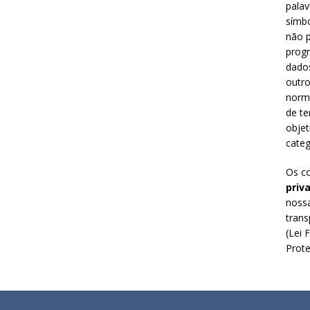
palav
símbo
não p
prog
dado
outro
norm
de te
objet
categ
Os c
priv
nossa
trans
(Lei 
Prote