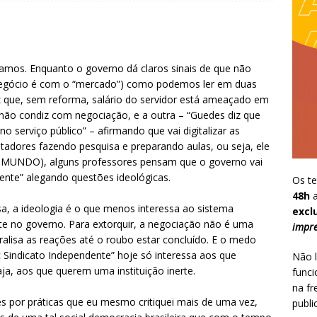
amos. Enquanto o governo dá claros sinais de que não
negócio é com o “mercado”) como podemos ler em duas
iz que, sem reforma, salário do servidor está ameaçado em
não condiz com negociação, e a outra – “Guedes diz que
 serviço público” – afirmando que vai digitalizar as
tadores fazendo pesquisa e preparando aulas, ou seja, ele
O MUNDO), alguns professores pensam que o governo vai
nte” alegando questões ideológicas.
Os te
48h
a
, a ideologia é o que menos interessa ao sistema
excl
te no governo. Para extorquir, a negociação não é uma
impre
ralisa as reações até o roubo estar concluído. E o medo
 Sindicato Independente” hoje só interessa aos que
Não l
a, aos que querem uma instituição inerte.
funci
na fr
 por práticas que eu mesmo critiquei mais de uma vez,
publi