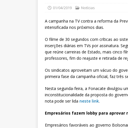
01/04/2019
Notícias
A campanha na TV contra a reforma da Previd
intensificada nos próximos dias.
O filme de 30 segundos com críticas ao sis
inserções diárias em TVs por assinatura. Se
que reúne carreiras de Estado, mais cinco f
professores, fim do reajuste e retirada de re
Os sindicatos aproveitam um vácuo do gover
primeira fase da campanha oficial, faz três
Nesta segunda-feira, a Fonacate divulgou um
inconstitucionalidade da proposta do gover
nota pode ser lida
neste link
.
Empresários fazem lobby para aprovar 
Empresários favoráveis ao governo Bolsonar