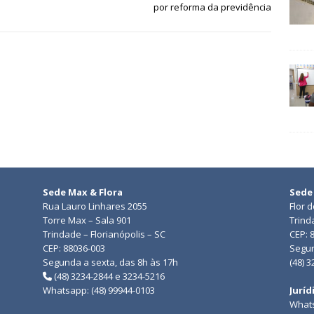
por reforma da previdência
Sede Max & Flora
Sede
Rua Lauro Linhares 2055
Flor 
Torre Max – Sala 901
Trind
Trindade – Florianópolis – SC
CEP: 
CEP: 88036-003
Segun
Segunda a sexta, das 8h às 17h
(48) 
(48) 3234-2844 e 3234-5216
Whatsapp: (48) 99944-0103
Juríd
Whats