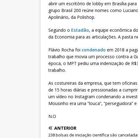
abrir um escritório de lobby em Brasília par
grupo Brasil 200 reúne nomes como Luciano
Apolinário, da Polishop.
Segundo o
Estadão
, a equipe econômica do
da Economia para as articulações. A pasta
Flávio Rocha foi
condenado
em 2018 a pagar
trabalho que movia um processo contra a G
época, o MPT pediu uma indenização de R$37
trabalho.
As costureiras da empresa, que tem oficinas
de 15 horas diárias e pressionadas a cumpr
um vídeo no Instagram condenando a investi
Mousinho era uma “louca”, “perseguidora” e
N.O
ANTERIOR
238 bolsas de iniciação científica são cancelada