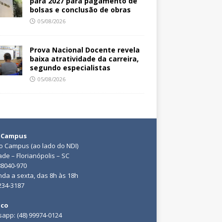
para 2027 para pagamento de
bolsas e conclusão de obras
05/08/2026
Prova Nacional Docente revela
baixa atratividade da carreira,
segundo especialistas
05/08/2026
 Campus
do Campus (ao lado do NDI)
ade – Florianópolis – SC
88040-970
da a sexta, das 8h às 18h
3234-3187
ico
app: (48) 99974-0124