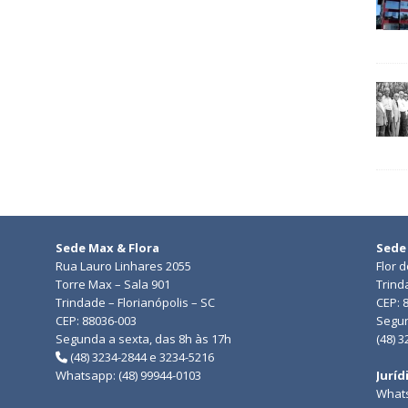
Sede Max & Flora
Sede
Rua Lauro Linhares 2055
Flor 
Torre Max – Sala 901
Trind
Trindade – Florianópolis – SC
CEP: 
CEP: 88036-003
Segun
Segunda a sexta, das 8h às 17h
(48) 
(48) 3234-2844 e 3234-5216
Whatsapp: (48) 99944-0103
Juríd
Whats