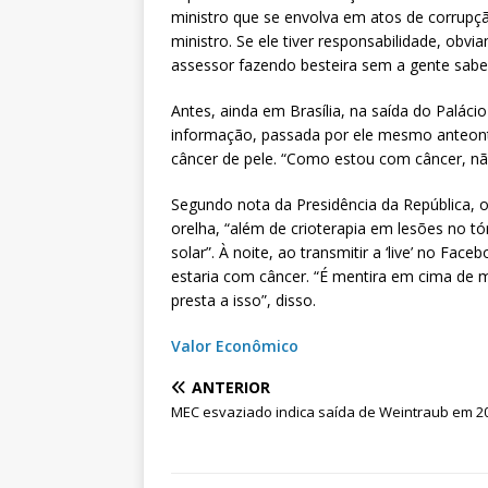
ministro que se envolva em atos de corrupçã
ministro. Se ele tiver responsabilidade, obvi
assessor fazendo besteira sem a gente saber
Antes, ainda em Brasília, na saída do Paláci
informação, passada por ele mesmo anteonte
câncer de pele. “Como estou com câncer, nã
Segundo nota da Presidência da República, o
orelha, “além de crioterapia em lesões no t
solar”. À noite, ao transmitir a ‘live’ no Fac
estaria com câncer. “É mentira em cima de 
presta a isso”, disso.
Valor Econômico
ANTERIOR
MEC esvaziado indica saída de Weintraub em 2