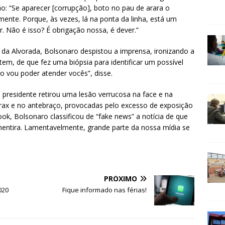
o: “Se aparecer [corrupção], boto no pau de arara o
amente. Porque, às vezes, lá na ponta da linha, está um
. Não é isso? É obrigação nossa, é dever.”
o da Alvorada, Bolsonaro despistou a imprensa, ironizando a
m, de que fez uma biópsia para identificar um possível
o vou poder atender vocês”, disse.
 presidente retirou uma lesão verrucosa na face e na
órax e no antebraço, provocadas pelo excesso de exposição
ebook, Bolsonaro classificou de “fake news” a notícia de que
mentira. Lamentavelmente, grande parte da nossa mídia se
PRÓXIMO
020
Fique informado nas férias!