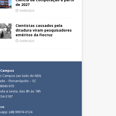
de 2027
06/08/2026
Cientistas cassados pela
ditadura viram pesquisadores
eméritos da Fiocruz
06/08/2026
 Campus
do Campus (ao lado do NDI)
ade – Florianópolis – SC
88040-970
da a sexta, das 8h às 18h
3234-3187
ico
app: (48) 99974-0124