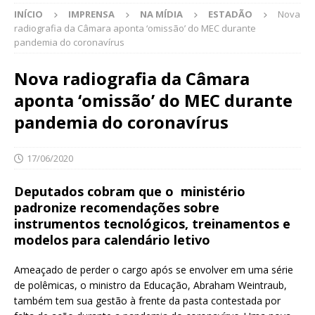
INÍCIO
IMPRENSA
NA MÍDIA
ESTADÃO
Nova
radiografia da Câmara aponta ‘omissão’ do MEC durante
pandemia do coronavírus
Nova radiografia da Câmara
aponta ‘omissão’ do MEC durante
pandemia do coronavírus
17/06/2020
Deputados cobram que o
ministério
padronize recomendações sobre
instrumentos tecnológicos, treinamentos e
modelos para calendário letivo
Ameaçado de perder o cargo após se envolver em uma série
de polêmicas, o ministro da Educação, Abraham Weintraub,
também tem sua gestão à frente da pasta contestada por