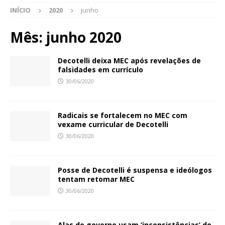
INÍCIO
2020
junho
Mês:
junho 2020
Decotelli deixa MEC após revelações de
falsidades em currículo
30/06/2020
Radicais se fortalecem no MEC com
vexame curricular de Decotelli
30/06/2020
Posse de Decotelli é suspensa e ideólogos
tentam retomar MEC
30/06/2020
Alas do governo usam ‘inconsistências’ do