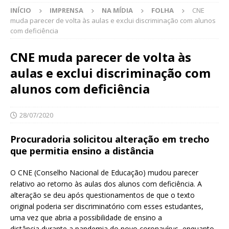
INÍCIO
IMPRENSA
NA MÍDIA
FOLHA
CNE
muda parecer de volta às aulas e exclui discriminação com alunos
com deficiência
CNE muda parecer de volta às
aulas e exclui discriminação com
alunos com deficiência
28/07/2020
Procuradoria solicitou alteração em trecho
que permitia ensino a distância
O CNE (Conselho Nacional de Educação) mudou parecer
relativo ao retorno às aulas dos alunos com deficiência. A
alteração se deu após questionamentos de que o texto
original poderia ser discriminatório com esses estudantes,
uma vez que abria a possibilidade de ensino a
distância durante a pandemia do novo coronavírus, enquanto