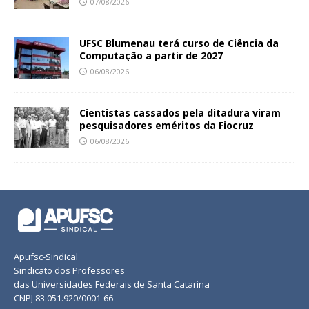
07/08/2026
UFSC Blumenau terá curso de Ciência da
Computação a partir de 2027
06/08/2026
Cientistas cassados pela ditadura viram
pesquisadores eméritos da Fiocruz
06/08/2026
Apufsc-Sindical
Sindicato dos Professores
das Universidades Federais de Santa Catarina
CNPJ 83.051.920/0001-66