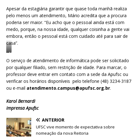
Apesar da estagiária garantir que quase toda manhã realiza
pelo menos um atendimento, Mário acredita que a procura
poderia ser maior. “Eu acho que o pessoal ainda está com
medo, porque, na nossa idade, qualquer coisinha a gente vai
embora, então o pessoal está com cuidado até para sair de
casa”.
M
á
O serviço de atendimento de informática pode ser solicitado
r
por qualquer filiado, sem restrição de idade. Para marcar, o
i
professor deve entrar em contato com a sede da Apufsc ou
o
G
verificar os horários disponíveis pelo telefone (48) 3234-3187
a
ou e-mail
atendimento.campus@apufsc.org.br
.
m
a
Karol Bernardi
t
i
Imprensa Apufsc
r
a
ANTERIOR
d
UFSC vive momento de expectativa sobre
ú
nomeação da nova Reitoria
v
i