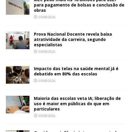
R
para pagamento de bolsas e conclusão de
e
obras
b
e
05/08/2026
c
a
Prova Nacional Docente revela baixa
atratividade da carreira, segundo
especialistas
05/08/2026
Impacto das telas na saúde mental já é
debatido em 80% das escolas
05/08/2026
Maioria das escolas veta IA; liberação de
uso é maior em públicas do que em
particulares
05/08/2026