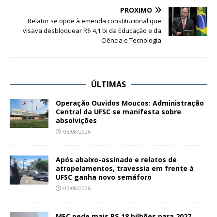
d
PRÓXIMO
a
Relator se opõe à emenda constitucional que
s
visava desbloquear R$ 4,1 bi da Educação e da
s
o
Ciência e Tecnologia
b
r
e
l
e
ÚLTIMAS
i
t
Operação Ouvidos Moucos: Administração
u
Central da UFSC se manifesta sobre
r
absolvições
a
d
05/08/2026
e
Q
R
Após abaixo-assinado e relatos de
C
atropelamentos, travessia em frente à
o
UFSC ganha novo semáforo
d
e
05/08/2026
c
o
m
MEC pede mais R$ 18 bilhões para 2027