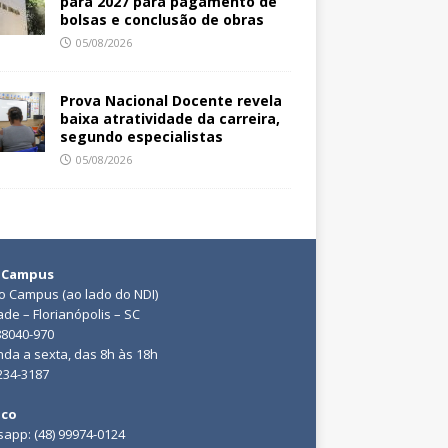
para 2027 para pagamento de
bolsas e conclusão de obras
05/08/2026
Prova Nacional Docente revela
baixa atratividade da carreira,
segundo especialistas
05/08/2026
 Campus
do Campus (ao lado do NDI)
ade – Florianópolis – SC
88040-970
da a sexta, das 8h às 18h
3234-3187
ico
app: (48) 99974-0124