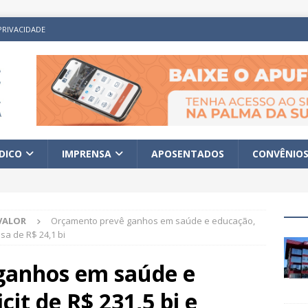
PRIVACIDADE
ÍDICO
IMPRENSA
APOSENTADOS
CONVÊNIO
VALOR
Orçamento prevê ganhos em saúde e educação,
sa de R$ 24,1 bi
ganhos em saúde e
it de R$ 231,5 bi e