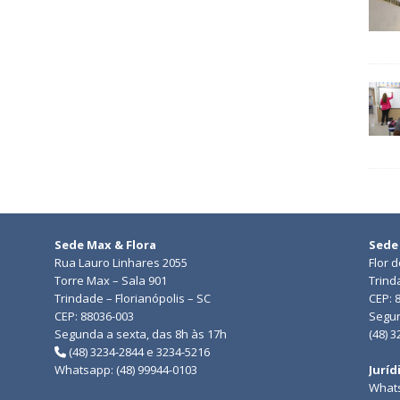
Sede Max & Flora
Sede
Rua Lauro Linhares 2055
Flor 
Torre Max – Sala 901
Trind
Trindade – Florianópolis – SC
CEP: 
CEP: 88036-003
Segun
Segunda a sexta, das 8h às 17h
(48) 
(48) 3234-2844 e 3234-5216
Whatsapp: (48) 99944-0103
Juríd
Whats