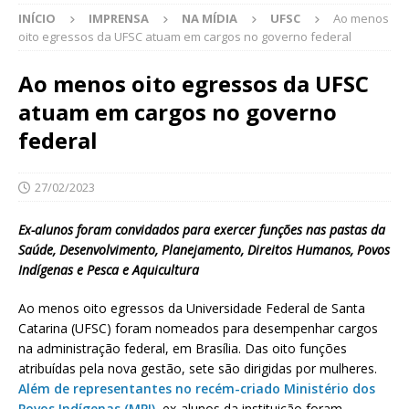
INÍCIO
IMPRENSA
NA MÍDIA
UFSC
Ao menos
oito egressos da UFSC atuam em cargos no governo federal
Ao menos oito egressos da UFSC
atuam em cargos no governo
federal
27/02/2023
Ex-alunos foram convidados para exercer funções nas pastas da
Saúde, Desenvolvimento, Planejamento, Direitos Humanos, Povos
Indígenas e Pesca e Aquicultura
Ao menos oito egressos da Universidade Federal de Santa
Catarina (UFSC) foram nomeados para desempenhar cargos
na administração federal, em Brasília. Das oito funções
atribuídas pela nova gestão, sete são dirigidas por mulheres.
Além de representantes no recém-criado Ministério dos
Povos Indígenas (MPI)
, ex-alunos da instituição foram