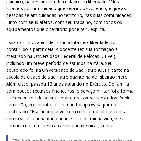
psíquico, na perspectiva do cuidado em liberdade. “Nós
lutamos por um cuidado que seja inclusivo, ético, e que as
pessoas sejam cuidadas no território, nas suas comunidades,
junto com seus afetos, com seu trabalho, com todos os
equipamentos que o território pode ter”, explica.
Esse caminho, além de incluir a luta pela liberdade, foi
construído a partir dela. A docente fez sua formação e
mestrado na Universidade Federal de Pelotas (UFPel),
incluindo um breve período de estudos na Itália. Seu
doutorado foi na Universidade de São Paulo (USP), tanto na
escola da cidade de São Paulo quanto na de Ribeirão Preto.
Além disso, passou 13 anos atuando no Exército. De família
com poucos recursos financeiros, o serviço militar foi a forma
que encontrou de se sustentar e realizar seus estudos. Pediu
demissão, no entanto, assim que foi aprovada para o
doutorado. “Era incompatível com o meu trabalho e com a
minha vida. Já tinha dado aquele ciclo da minha vida, e eu
entendia que eu queria a carreira acadêmica”, conta.
“Foi tudo muito diferente, eu acho que isso só me deu um