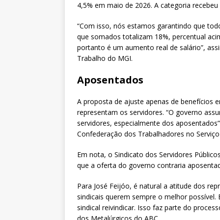
4,5% em maio de 2026. A categoria recebe
“Com isso, nós estamos garantindo que todo
que somados totalizam 18%, percentual acim
portanto é um aumento real de salário”, ass
Trabalho do MGI.
Aposentados
A proposta de ajuste apenas de benefícios 
representam os servidores. “O governo ass
servidores, especialmente dos aposentados”,
Confederação dos Trabalhadores no Serviço 
Em nota, o Sindicato dos Servidores Público
que a oferta do governo contraria aposentad
Para José Feijóo, é natural a atitude dos rep
sindicais querem sempre o melhor possível.
sindical reivindicar. Isso faz parte do process
dos Metalúrgicos do ABC.