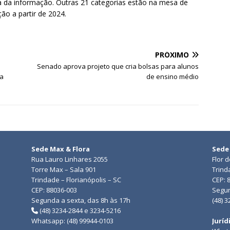
gia da informação. Outras 21 categorias estão na mesa de
ão a partir de 2024.
PRÓXIMO
Senado aprova projeto que cria bolsas para alunos
 a
de ensino médio
Sede Max & Flora
Sede
Rua Lauro Linhares 2055
Flor 
Torre Max – Sala 901
Trind
Trindade – Florianópolis – SC
CEP: 
CEP: 88036-003
Segun
Segunda a sexta, das 8h às 17h
(48) 
(48) 3234-2844 e 3234-5216
Whatsapp: (48) 99944-0103
Juríd