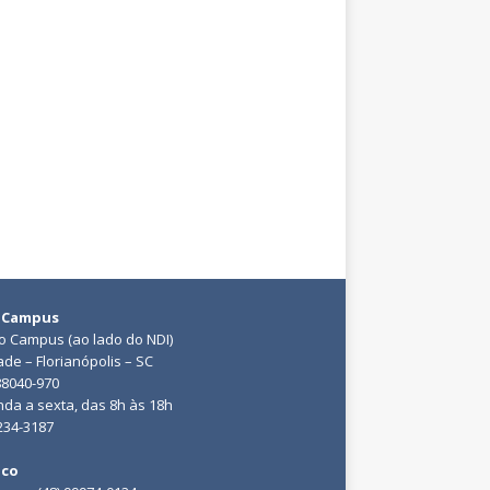
 Campus
do Campus (ao lado do NDI)
ade – Florianópolis – SC
88040-970
da a sexta, das 8h às 18h
3234-3187
ico