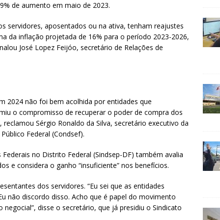
u 9% de aumento em maio de 2023.
s servidores, aposentados ou na ativa, tenham reajustes
a da inflação projetada de 16% para o período 2023-2026,
inalou José Lopez Feijóo, secretário de Relações de
em 2024 não foi bem acolhida por entidades que
umiu o compromisso de recuperar o poder de compra dos
 reclamou Sérgio Ronaldo da Silva, secretário executivo da
Público Federal (Condsef).
s Federais no Distrito Federal (Sindsep-DF) também avalia
os e considera o ganho “insuficiente” nos benefícios.
resentantes dos servidores. “Eu sei que as entidades
 Eu não discordo disso. Acho que é papel do movimento
o negocial”, disse o secretário, que já presidiu o Sindicato