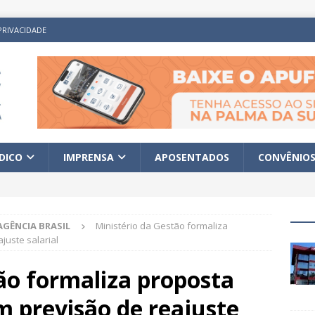
PRIVACIDADE
ÍDICO
IMPRENSA
APOSENTADOS
CONVÊNIO
AGÊNCIA BRASIL
Ministério da Gestão formaliza
juste salarial
ão formaliza proposta
m previsão de reajuste