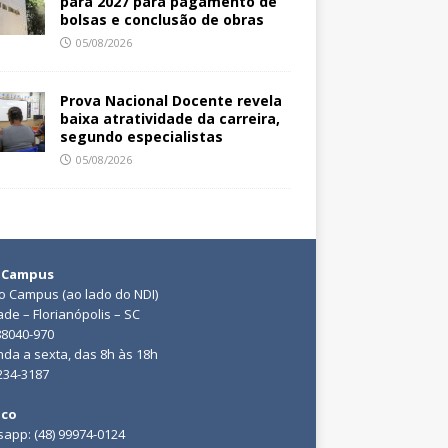
para 2027 para pagamento de
bolsas e conclusão de obras
05/08/2026
Prova Nacional Docente revela
baixa atratividade da carreira,
segundo especialistas
05/08/2026
 Campus
do Campus (ao lado do NDI)
ade – Florianópolis – SC
88040-970
da a sexta, das 8h às 18h
3234-3187
ico
app: (48) 99974-0124