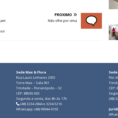
PRÓXIMO
nçam
Não olhe por cima
sso
Sede Max & Flora
Sede
Rua Lauro Linhares 2055
Flor 
Torre Max – Sala 901
Trind
Trindade – Florianópolis – SC
CEP: 
CEP: 88036-003
Segun
Segunda a sexta, das 8h às 17h
(48) 
(48) 3234-2844 e 3234-5216
Whatsapp: (48) 99944-0103
Juríd
Whats