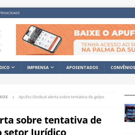
PRIVACIDADE
ÍDICO
IMPRENSA
APOSENTADOS
CONVÊNIO
ISOS
Apufsc-Sindical alerta sobre tentativa de golpe
erta sobre tentativa de
 setor Jurídico