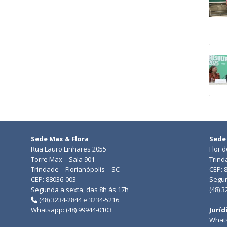
Sede Max & Flora
Sede
Rua Lauro Linhares 2055
Flor 
Torre Max – Sala 901
Trind
Trindade – Florianópolis – SC
CEP: 
CEP: 88036-003
Segun
Segunda a sexta, das 8h às 17h
(48) 
(48) 3234-2844 e 3234-5216
Whatsapp: (48) 99944-0103
Juríd
Whats