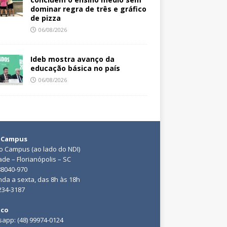
dominar regra de três e gráfico
de pizza
06/08/2026
Ideb mostra avanço da
educação básica no país
06/08/2026
 Campus
do Campus (ao lado do NDI)
ade – Florianópolis – SC
88040-970
da a sexta, das 8h às 18h
3234-3187
ico
app: (48) 99974-0124