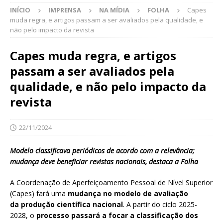
INÍCIO
IMPRENSA
NA MÍDIA
FOLHA
Capes
muda regra, e artigos passam a ser avaliados pela qualidade, e
não pelo impacto da revista
Capes muda regra, e artigos
passam a ser avaliados pela
qualidade, e não pelo impacto da
revista
22/11/2024
Modelo classificava periódicos de acordo com a relevância;
mudança deve beneficiar revistas nacionais, destaca a Folha
A Coordenação de Aperfeiçoamento Pessoal de Nível Superior
(Capes) fará uma
mudança no modelo de avaliação
da produção científica nacional
. A partir do ciclo 2025-
2028, o
processo passará a focar a classificação dos